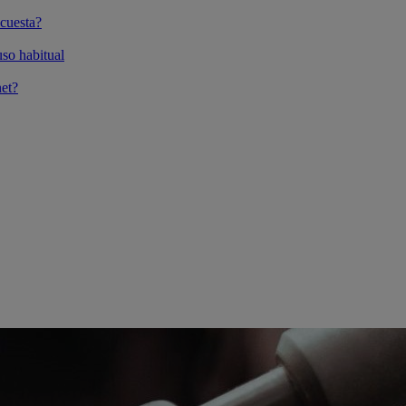
cuesta?
so habitual
et?