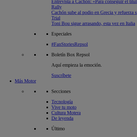
Entrevista a Cachón: «Para conseguir el títul
Rally
Cachón sube al podio en Grecia y refuerza su
Trial
Toni Bou sigue arrasando, esta vez en Italia
Especiales
#FanStoriesRepsol
Boletín
Box Repsol
Aquí empieza la emoción.
Suscríbete
Más Motor
Secciones
Tecnología
Vive tu moto
Cultura Motera
De leyenda
Último