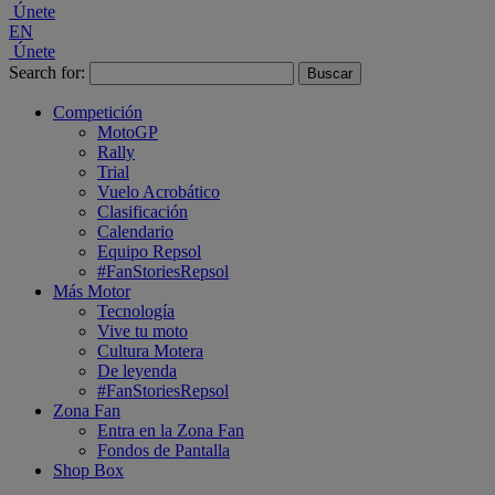
Únete
EN
Únete
Search for:
Competición
MotoGP
Rally
Trial
Vuelo Acrobático
Clasificación
Calendario
Equipo Repsol
#FanStoriesRepsol
Más Motor
Tecnología
Vive tu moto
Cultura Motera
De leyenda
#FanStoriesRepsol
Zona Fan
Entra en la Zona Fan
Fondos de Pantalla
Shop Box