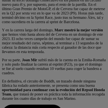
sumar su tercer domingo consecutivo en los puntos en un circuito
nuevo para él y, por supuesto, para el resto de la parrilla. En el
último Gran Premio de MotoGP, el de Cervera fue capaz de meterse
en la Q2 por sexta vez en lo que va de 2023 (P9). Horas más tarde,
terminó décimo en la Sprint Race, justo tras su hermano Álex, tal y
como sucediera en la carrera al sprint de Barcelona.
Y en la carrera larga del domingo,
Marc mostró la mejor versión
que hemos visto hasta ahora del de Cervera en un domingo de este
2023. El ocho veces campeón del mundo fue capaz de sumar su
mejor resultado del curso, séptimo, al terminar a 13 segundos de la
cabeza: la distancia más corta respecto al ganador de las doce que
llevamos en esta temporada.
Por su parte,
Joan Mir
sufrió más de la cuenta en la Emilia-Romaña
y solo pudo finalizar la carrera al esprint (P23), ya que el domingo
se fue al suelo cuando restaban 10 vueltas para coger la bandera a
cuadros.
En definitiva, el circuito de Buddh, un trazado donde ninguna
fábrica ha rodado anteriormente, se presenta como una buena
oportunidad para continuar con la evolución del Repsol Honda
Team
, que tratará de poner en práctica toda la información recogida
durante los cuatro días de trabajo en San Marino.