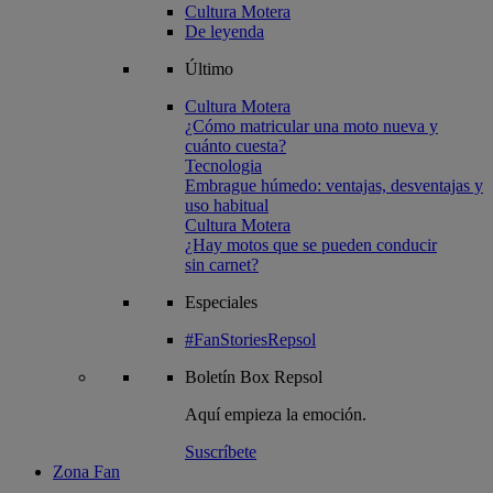
Cultura Motera
De leyenda
Último
Cultura Motera
¿Cómo matricular una moto nueva y
cuánto cuesta?
Tecnologia
Embrague húmedo: ventajas, desventajas y
uso habitual
Cultura Motera
¿Hay motos que se pueden conducir
sin carnet?
Especiales
#FanStoriesRepsol
Boletín
Box Repsol
Aquí empieza la emoción.
Suscríbete
Zona Fan