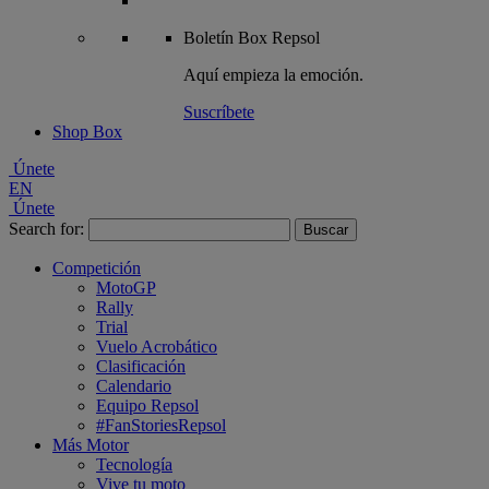
Boletín
Box Repsol
Aquí empieza la emoción.
Suscríbete
Shop Box
Únete
EN
Únete
Search for:
Competición
MotoGP
Rally
Trial
Vuelo Acrobático
Clasificación
Calendario
Equipo Repsol
#FanStoriesRepsol
Más Motor
Tecnología
Vive tu moto