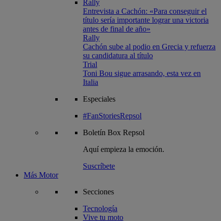
Rally
Entrevista a Cachón: «Para conseguir el
título sería importante lograr una victoria
antes de final de año»
Rally
Cachón sube al podio en Grecia y refuerza
su candidatura al título
Trial
Toni Bou sigue arrasando, esta vez en
Italia
Especiales
#FanStoriesRepsol
Boletín
Box Repsol
Aquí empieza la emoción.
Suscríbete
Más Motor
Secciones
Tecnología
Vive tu moto