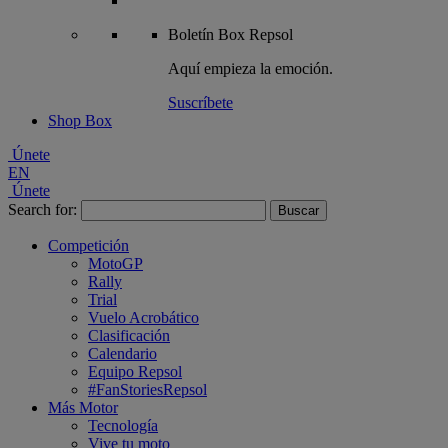
Boletín
Box Repsol
Aquí empieza la emoción.
Suscríbete
Shop Box
Únete
EN
Únete
Search for:
Competición
MotoGP
Rally
Trial
Vuelo Acrobático
Clasificación
Calendario
Equipo Repsol
#FanStoriesRepsol
Más Motor
Tecnología
Vive tu moto