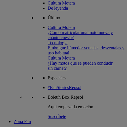
Cultura Motera
De leyenda
Último
Cultura Motera
¿Cómo matricular una moto nueva y
cuánto cuesta?
Tecnologia
Embrague húmedo: ventajas, desventajas y
uso habitual
Cultura Motera
¿Hay motos que se pueden conducir
sin carnet?
Especiales
#FanStoriesRepsol
Boletín
Box Repsol
Aquí empieza la emoción.
Suscríbete
Zona Fan