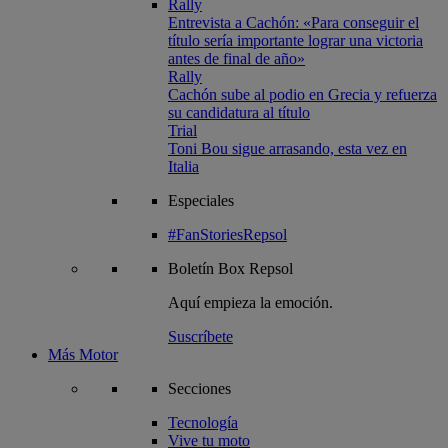
Rally
Entrevista a Cachón: «Para conseguir el
título sería importante lograr una victoria
antes de final de año»
Rally
Cachón sube al podio en Grecia y refuerza
su candidatura al título
Trial
Toni Bou sigue arrasando, esta vez en
Italia
Especiales
#FanStoriesRepsol
Boletín
Box Repsol
Aquí empieza la emoción.
Suscríbete
Más Motor
Secciones
Tecnología
Vive tu moto