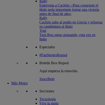
Rally
Entrevista a Cachón: «Para conseguir el
título sería importante lograr una victoria
antes de final de año»
Rally
Cachón sube al podio en Grecia y refuerza
su candidatura al título
Trial
Toni Bou sigue arrasando, esta vez en
Italia
Especiales
#FanStoriesRepsol
Boletín
Box Repsol
Aquí empieza la emoción.
Suscríbete
Más Motor
Secciones
Tecnología
Vive tu moto