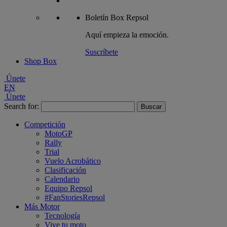
Boletín
Box Repsol
Aquí empieza la emoción.
Suscríbete
Shop Box
Únete
EN
Únete
Search for:
Competición
MotoGP
Rally
Trial
Vuelo Acrobático
Clasificación
Calendario
Equipo Repsol
#FanStoriesRepsol
Más Motor
Tecnología
Vive tu moto