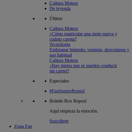
Cultura Motera
De leyenda
Último
Cultura Motera
¿Cómo matricular una moto nueva y
cuánto cuesta?
Tecnologia
Embrague húmedo: ventajas, desventajas y
uso habitual
Cultura Motera
¿Hay motos que se pueden conducir
sin carnet?
Especiales
#FanStoriesRepsol
Boletín
Box Repsol
Aquí empieza la emoción.
Suscríbete
Zona Fan