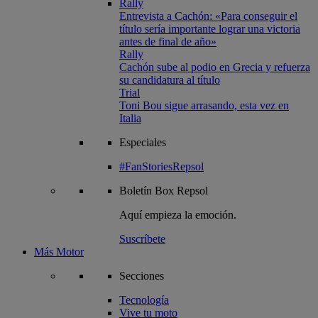
Rally
Entrevista a Cachón: «Para conseguir el
título sería importante lograr una victoria
antes de final de año»
Rally
Cachón sube al podio en Grecia y refuerza
su candidatura al título
Trial
Toni Bou sigue arrasando, esta vez en
Italia
Especiales
#FanStoriesRepsol
Boletín
Box Repsol
Aquí empieza la emoción.
Suscríbete
Más Motor
Secciones
Tecnología
Vive tu moto