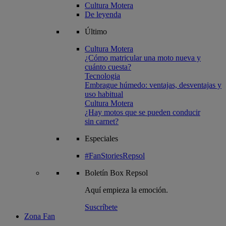
Cultura Motera
De leyenda
Último
Cultura Motera
¿Cómo matricular una moto nueva y
cuánto cuesta?
Tecnologia
Embrague húmedo: ventajas, desventajas y
uso habitual
Cultura Motera
¿Hay motos que se pueden conducir
sin carnet?
Especiales
#FanStoriesRepsol
Boletín
Box Repsol
Aquí empieza la emoción.
Suscríbete
Zona Fan