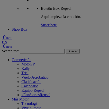
Boletín
Box Repsol
Aquí empieza la emoción.
Suscríbete
Shop Box
Únete
EN
Únete
Search for:
Competición
MotoGP
Rally
Trial
Vuelo Acrobático
Clasificación
Calendario
Equipo Repsol
#FanStoriesRepsol
Más Motor
Tecnología
Vive tu moto