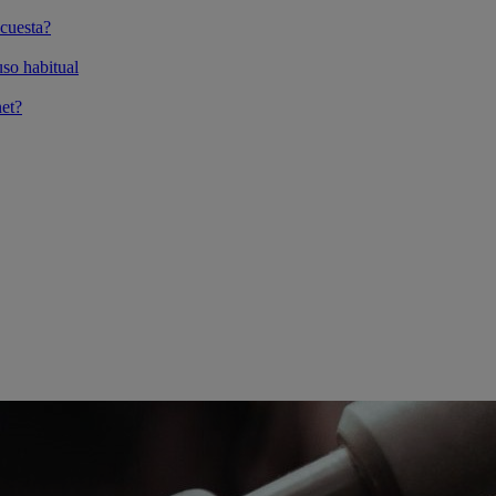
cuesta?
so habitual
et?