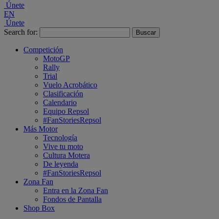
Únete
EN
Únete
Search for:
Competición
MotoGP
Rally
Trial
Vuelo Acrobático
Clasificación
Calendario
Equipo Repsol
#FanStoriesRepsol
Más Motor
Tecnología
Vive tu moto
Cultura Motera
De leyenda
#FanStoriesRepsol
Zona Fan
Entra en la Zona Fan
Fondos de Pantalla
Shop Box