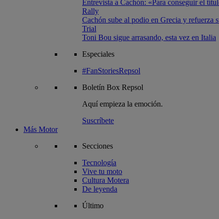
Entrevista a Cachón: «Para conseguir el títul
Rally
Cachón sube al podio en Grecia y refuerza su
Trial
Toni Bou sigue arrasando, esta vez en Italia
Especiales
#FanStoriesRepsol
Boletín
Box Repsol
Aquí empieza la emoción.
Suscríbete
Más Motor
Secciones
Tecnología
Vive tu moto
Cultura Motera
De leyenda
Último