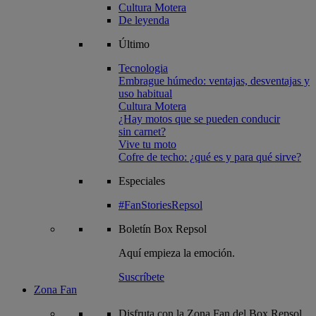
Cultura Motera
De leyenda
Último
Tecnologia
Embrague húmedo: ventajas, desventajas y
uso habitual
Cultura Motera
¿Hay motos que se pueden conducir
sin carnet?
Vive tu moto
Cofre de techo: ¿qué es y para qué sirve?
Especiales
#FanStoriesRepsol
Boletín
Box Repsol
Aquí empieza la emoción.
Suscríbete
Zona Fan
Disfruta con la Zona Fan del Box Repsol