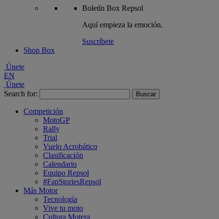
Boletín
Box Repsol
Aquí empieza la emoción.
Suscríbete
Shop Box
Únete
EN
Únete
Search for:
Competición
MotoGP
Rally
Trial
Vuelo Acrobático
Clasificación
Calendario
Equipo Repsol
#FanStoriesRepsol
Más Motor
Tecnología
Vive tu moto
Cultura Motera