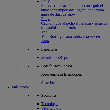
Rally
Entrevista a Cachón: «Para conseguir el
título sería importante lograr una victoria
antes de final de año»
Rally
Cachón sube al podio en Grecia y refuerza
su candidatura al título
Trial
Toni Bou sigue arrasando, esta vez en
Italia
Especiales
#FanStoriesRepsol
Boletín
Box Repsol
Aquí empieza la emoción.
Suscríbete
Más Motor
Secciones
Tecnología
Vive tu moto