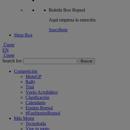
Boletín
Box Repsol
Aquí empieza la emoción.
Suscríbete
Shop Box
Únete
EN
Únete
Search for:
Competición
MotoGP
Rally
Trial
Vuelo Acrobático
Clasificación
Calendario
Equipo Repsol
#FanStoriesRepsol
Más Motor
Tecnología
Vive tu moto