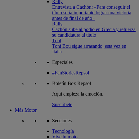
Rally
Entrevista a Cachón: «Para conseguir el
título sería importante lograr una victoria
antes de final de año»
Rally
Cachón sube al podio en Grecia y refuerza
su candidatura al título
Trial
Toni Bou sigue arrasando, esta vez en
Italia
Especiales
#FanStoriesRepsol
Boletín
Box Repsol
Aquí empieza la emoción.
Suscríbete
Más Motor
Secciones
Tecnología
Vive tu moto