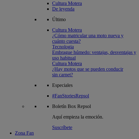
Cultura Motera
De leyenda
Último
Cultura Motera
¿Cómo matricular una moto nueva y
cuánto cuesta?
Tecnologia
Embrague húmedo: ventajas, desventajas y
uso habitual
Cultura Motera
¿Hay motos que se pueden conducir
sin carnet?
Especiales
#FanStoriesRepsol
Boletín
Box Repsol
Aquí empieza la emoción.
Suscríbete
Zona Fan