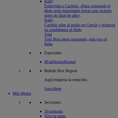
Rally
Entrevista a Cachón: «Para conseguir el
título sería importante lograr una victoria
antes de final de año»
Rally
Cachón sube al podio en Grecia y refuerza
su candidatura al título
Trial
Toni Bou sigue arrasando, esta vez en
Italia
Especiales
#FanStoriesRepsol
Boletín
Box Repsol
Aquí empieza la emoción.
Suscríbete
Más Motor
Secciones
Tecnología
Vive tu moto