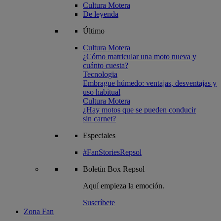
Cultura Motera
De leyenda
Último
Cultura Motera
¿Cómo matricular una moto nueva y
cuánto cuesta?
Tecnologia
Embrague húmedo: ventajas, desventajas y
uso habitual
Cultura Motera
¿Hay motos que se pueden conducir
sin carnet?
Especiales
#FanStoriesRepsol
Boletín
Box Repsol
Aquí empieza la emoción.
Suscríbete
Zona Fan