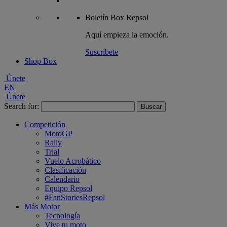
Boletín
Box Repsol
Aquí empieza la emoción.
Suscríbete
Shop Box
Únete
EN
Únete
Search for:
Competición
MotoGP
Rally
Trial
Vuelo Acrobático
Clasificación
Calendario
Equipo Repsol
#FanStoriesRepsol
Más Motor
Tecnología
Vive tu moto