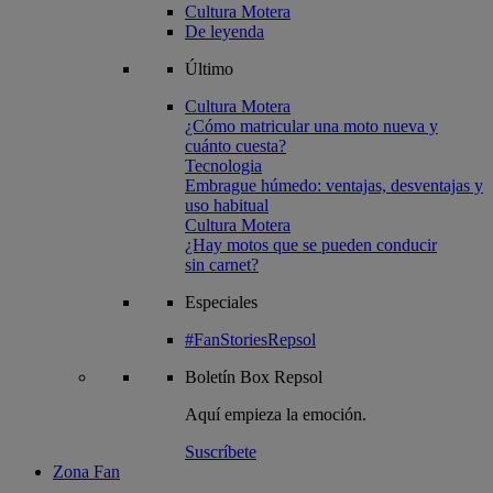
Cultura Motera
De leyenda
Último
Cultura Motera
¿Cómo matricular una moto nueva y
cuánto cuesta?
Tecnologia
Embrague húmedo: ventajas, desventajas y
uso habitual
Cultura Motera
¿Hay motos que se pueden conducir
sin carnet?
Especiales
#FanStoriesRepsol
Boletín
Box Repsol
Aquí empieza la emoción.
Suscríbete
Zona Fan