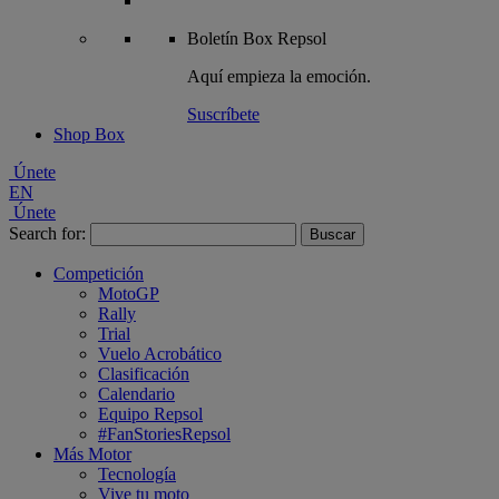
Boletín
Box Repsol
Aquí empieza la emoción.
Suscríbete
Shop Box
Únete
EN
Únete
Search for:
Competición
MotoGP
Rally
Trial
Vuelo Acrobático
Clasificación
Calendario
Equipo Repsol
#FanStoriesRepsol
Más Motor
Tecnología
Vive tu moto