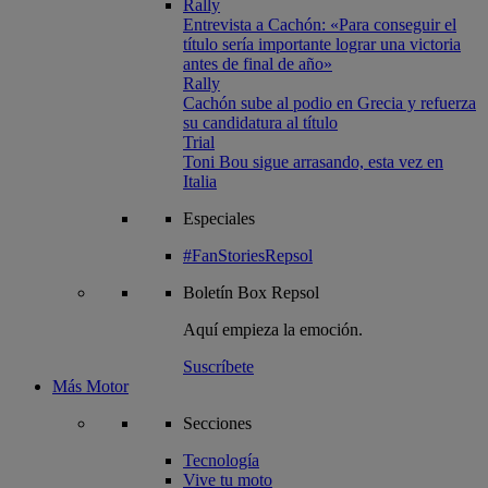
Rally
Entrevista a Cachón: «Para conseguir el
título sería importante lograr una victoria
antes de final de año»
Rally
Cachón sube al podio en Grecia y refuerza
su candidatura al título
Trial
Toni Bou sigue arrasando, esta vez en
Italia
Especiales
#FanStoriesRepsol
Boletín
Box Repsol
Aquí empieza la emoción.
Suscríbete
Más Motor
Secciones
Tecnología
Vive tu moto