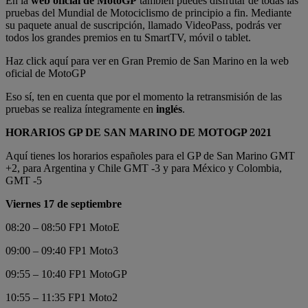
En la
web oficial de MotoGP
también puedes disfrutar de todas las
pruebas del Mundial de Motociclismo de principio a fin. Mediante
su paquete anual de suscripción, llamado VideoPass, podrás ver
todos los grandes premios en tu SmartTV, móvil o tablet.
Haz click aquí para ver en Gran Premio de San Marino en la web
oficial de MotoGP
Eso sí, ten en cuenta que por el momento la retransmisión de las
pruebas se realiza íntegramente en
inglés
.
HORARIOS GP DE SAN MARINO DE MOTOGP 2021
Aquí tienes los horarios españoles para el GP de San Marino GMT
+2, para Argentina y Chile GMT -3 y para México y Colombia,
GMT -5
Viernes 17 de septiembre
08:20 – 08:50 FP1 MotoE
09:00 – 09:40 FP1 Moto3
09:55 – 10:40 FP1 MotoGP
10:55 – 11:35 FP1 Moto2