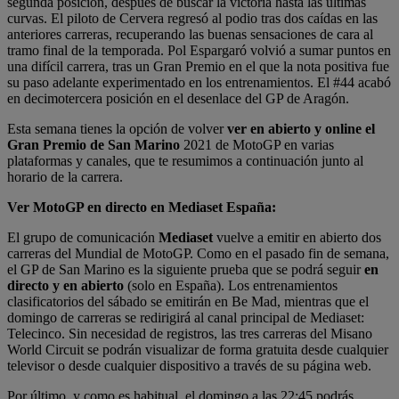
segunda posición, después de buscar la victoria hasta las últimas
curvas. El piloto de Cervera regresó al podio tras dos caídas en las
anteriores carreras, recuperando las buenas sensaciones de cara al
tramo final de la temporada. Pol Espargaró volvió a sumar puntos en
una difícil carrera, tras un Gran Premio en el que la nota positiva fue
su paso adelante experimentado en los entrenamientos. El #44 acabó
en decimotercera posición en el desenlace del GP de Aragón.
Esta semana tienes la opción de volver
ver en abierto y online el
Gran Premio de San Marino
2021 de MotoGP en varias
plataformas y canales, que te resumimos a continuación junto al
horario de la carrera.
Ver MotoGP en directo en Mediaset España:
El grupo de comunicación
Mediaset
vuelve a emitir en abierto dos
carreras del Mundial de MotoGP. Como en el pasado fin de semana,
el GP de San Marino es la siguiente prueba que se podrá seguir
en
directo y en abierto
(solo en España). Los entrenamientos
clasificatorios del sábado se emitirán en Be Mad, mientras que el
domingo de carreras se redirigirá al canal principal de Mediaset:
Telecinco. Sin necesidad de registros, las tres carreras del Misano
World Circuit se podrán visualizar de forma gratuita desde cualquier
televisor o desde cualquier dispositivo a través de su página web.
Por último, y como es habitual, el domingo a las 22:45 podrás