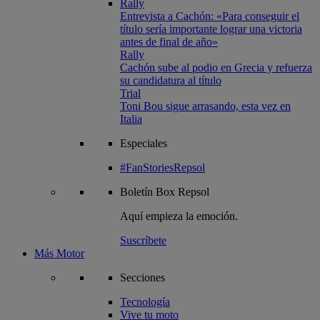
Rally
Entrevista a Cachón: «Para conseguir el
título sería importante lograr una victoria
antes de final de año»
Rally
Cachón sube al podio en Grecia y refuerza
su candidatura al título
Trial
Toni Bou sigue arrasando, esta vez en
Italia
Especiales
#FanStoriesRepsol
Boletín
Box Repsol
Aquí empieza la emoción.
Suscríbete
Más Motor
Secciones
Tecnología
Vive tu moto