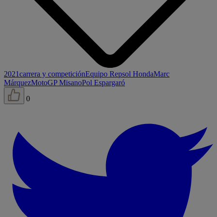
2021
carrera y competición
Equipo Repsol Honda
Marc
Márquez
MotoGP Misano
Pol Espargaró
0