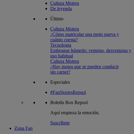
Cultura Motera
De leyenda
Último
Cultura Motera
¿Cómo matricular una moto nueva y
cuánto cuesta?
Tecnologia
Embrague húmedo: ventajas, desventajas y
uso habitual
Cultura Motera
¿Hay motos que se pueden conducir
sin carnet?
Especiales
#FanStoriesRepsol
Boletín
Box Repsol
Aquí empieza la emoción.
Suscríbete
Zona Fan