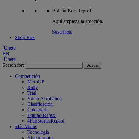
Boletín
Box Repsol
Aquí empieza la emoción.
Suscríbete
Shop Box
Únete
EN
Únete
Search for:
Competición
MotoGP
Rally
Trial
Vuelo Acrobático
Clasificación
Calendario
Equipo Repsol
#FanStoriesRepsol
Más Motor
Tecnología
Vive tu moto