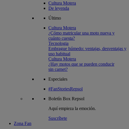
Cultura Motera
De leyenda
Último
Cultura Motera
¿Cómo matricular una moto nueva y
cuánto cuesta?
Tecnologia
Embrague húmedo: ventajas, desventajas y
uso habitual
Cultura Motera
¿Hay motos que se pueden conducir
sin carnet?
Especiales
#FanStoriesRepsol
Boletín
Box Repsol
Aquí empieza la emoción.
Suscríbete
Zona Fan