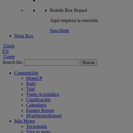
Boletín
Box Repsol
Aquí empieza la emoción.
Suscríbete
Shop Box
Únete
EN
Únete
Search for:
Competición
MotoGP
Rally
Trial
Vuelo Acrobático
Clasificación
Calendario
Equipo Repsol
#FanStoriesRepsol
Más Motor
Tecnología
Vive tu moto