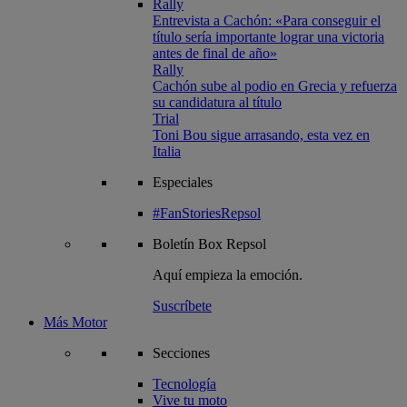
Rally
Entrevista a Cachón: «Para conseguir el
título sería importante lograr una victoria
antes de final de año»
Rally
Cachón sube al podio en Grecia y refuerza
su candidatura al título
Trial
Toni Bou sigue arrasando, esta vez en
Italia
Especiales
#FanStoriesRepsol
Boletín
Box Repsol
Aquí empieza la emoción.
Suscríbete
Más Motor
Secciones
Tecnología
Vive tu moto