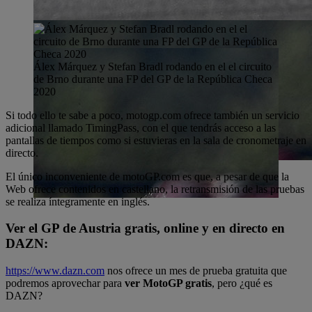
Álex Márquez y Stefan Bradl rodando en el el circuito
de Brno durante una FP del GP de la República Checa
2020
Si todo ello te sabe a poco, motogp.com ofrece también un servicio
adicional llamado TimingPass, con el que tendrás acceso a las
pantallas de tiempos como si estuvieras en la sala de cronometraje en
directo.
El único inconveniente de motoGP.com es que, a pesar de que la
Web ofrece contenidos en castellano, la retransmisión de las pruebas
se realiza íntegramente en inglés.
Ver el GP de Austria gratis, online y en directo en
DAZN:
https://www.dazn.com
nos ofrece un mes de prueba gratuita que
podremos aprovechar para
ver MotoGP gratis
, pero ¿qué es
DAZN?