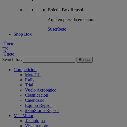
Boletín
Box Repsol
Aquí empieza la emoción.
Suscríbete
Shop Box
Únete
EN
Únete
Search for:
Competición
MotoGP
Rally
Trial
Vuelo Acrobático
Clasificación
Calendario
Equipo Repsol
#FanStoriesRepsol
Más Motor
Tecnología
Vive tu moto