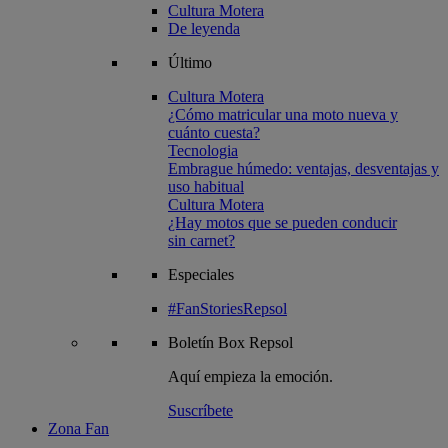
Cultura Motera
De leyenda
Último
Cultura Motera
¿Cómo matricular una moto nueva y
cuánto cuesta?
Tecnologia
Embrague húmedo: ventajas, desventajas y
uso habitual
Cultura Motera
¿Hay motos que se pueden conducir
sin carnet?
Especiales
#FanStoriesRepsol
Boletín
Box Repsol
Aquí empieza la emoción.
Suscríbete
Zona Fan