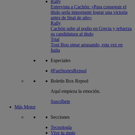
Rally
Entrevista a Cachón: «Para conseguir el
título sería importante lograr una victoria
antes de final de año»
Rally
Cachón sube al podio en Grecia y refuerza
su candidatura al título
Trial
Toni Bou sigue arrasando, esta vez en
Italia
Especiales
#FanStoriesRepsol
Boletín
Box Repsol
Aquí empieza la emoción.
Suscríbete
Más Motor
Secciones
Tecnología
Vive tu moto