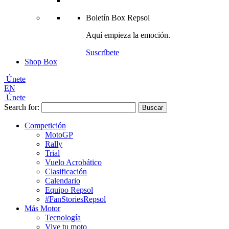
Boletín
Box Repsol
Aquí empieza la emoción.
Suscríbete
Shop Box
Únete
EN
Únete
Search for:
Competición
MotoGP
Rally
Trial
Vuelo Acrobático
Clasificación
Calendario
Equipo Repsol
#FanStoriesRepsol
Más Motor
Tecnología
Vive tu moto