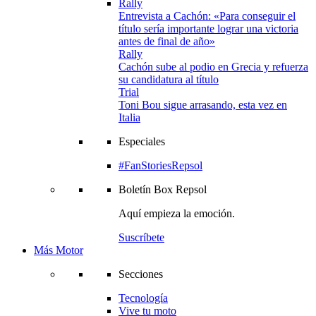
Rally
Entrevista a Cachón: «Para conseguir el
título sería importante lograr una victoria
antes de final de año»
Rally
Cachón sube al podio en Grecia y refuerza
su candidatura al título
Trial
Toni Bou sigue arrasando, esta vez en
Italia
Especiales
#FanStoriesRepsol
Boletín
Box Repsol
Aquí empieza la emoción.
Suscríbete
Más Motor
Secciones
Tecnología
Vive tu moto