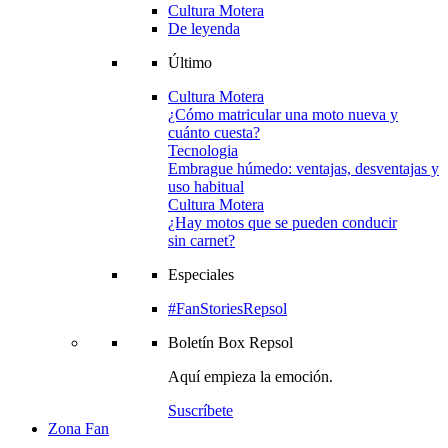
Cultura Motera
De leyenda
Último
Cultura Motera
¿Cómo matricular una moto nueva y
cuánto cuesta?
Tecnologia
Embrague húmedo: ventajas, desventajas y
uso habitual
Cultura Motera
¿Hay motos que se pueden conducir
sin carnet?
Especiales
#FanStoriesRepsol
Boletín
Box Repsol
Aquí empieza la emoción.
Suscríbete
Zona Fan