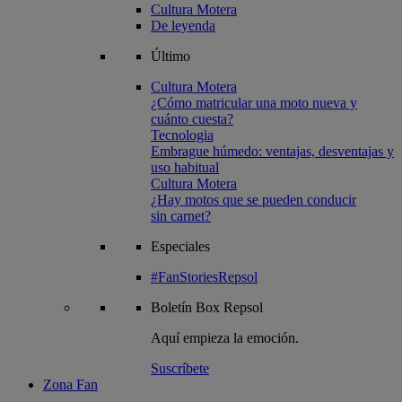
Cultura Motera
De leyenda
Último
Cultura Motera
¿Cómo matricular una moto nueva y
cuánto cuesta?
Tecnologia
Embrague húmedo: ventajas, desventajas y
uso habitual
Cultura Motera
¿Hay motos que se pueden conducir
sin carnet?
Especiales
#FanStoriesRepsol
Boletín
Box Repsol
Aquí empieza la emoción.
Suscríbete
Zona Fan