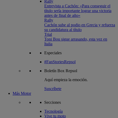
Rally
Entrevista a Cachón: «Para conseguir el
título sería importante lograr una victoria
antes de final de año»
Rally
Cachón sube al podio en Grecia y refuerza
su candidatura al título
Trial
Toni Bou sigue arrasando, esta vez en
Italia
Especiales
#FanStoriesRepsol
Boletín
Box Repsol
Aquí empieza la emoción.
Suscríbete
Más Motor
Secciones
Tecnología
Vive tu moto