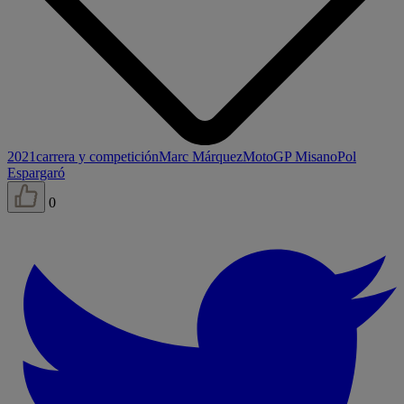
2021
carrera y competición
Marc Márquez
MotoGP Misano
Pol
Espargaró
0