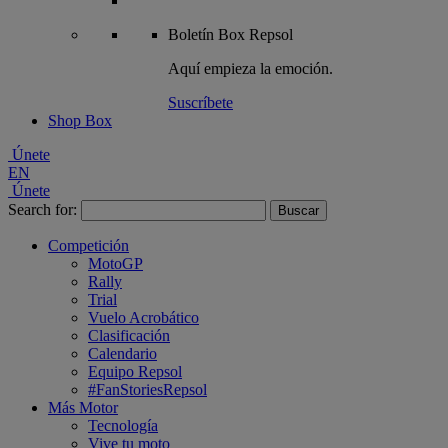
Boletín
Box Repsol
Aquí empieza la emoción.
Suscríbete
Shop Box
Únete
EN
Únete
Search for:
Competición
MotoGP
Rally
Trial
Vuelo Acrobático
Clasificación
Calendario
Equipo Repsol
#FanStoriesRepsol
Más Motor
Tecnología
Vive tu moto