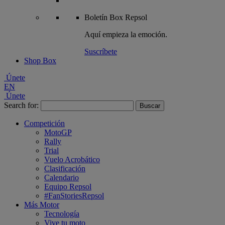
Boletín
Box Repsol
Aquí empieza la emoción.
Suscríbete
Shop Box
Únete
EN
Únete
Search for:
Competición
MotoGP
Rally
Trial
Vuelo Acrobático
Clasificación
Calendario
Equipo Repsol
#FanStoriesRepsol
Más Motor
Tecnología
Vive tu moto