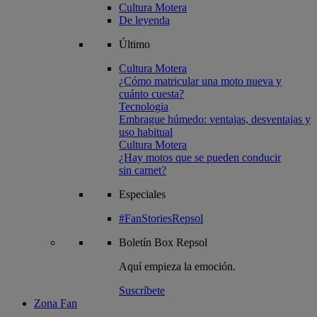
Cultura Motera
De leyenda
Último
Cultura Motera
¿Cómo matricular una moto nueva y
cuánto cuesta?
Tecnologia
Embrague húmedo: ventajas, desventajas y
uso habitual
Cultura Motera
¿Hay motos que se pueden conducir
sin carnet?
Especiales
#FanStoriesRepsol
Boletín
Box Repsol
Aquí empieza la emoción.
Suscríbete
Zona Fan