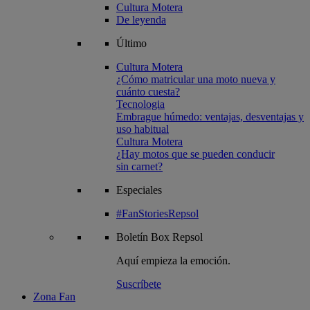
Cultura Motera
De leyenda
Último
Cultura Motera
¿Cómo matricular una moto nueva y
cuánto cuesta?
Tecnologia
Embrague húmedo: ventajas, desventajas y
uso habitual
Cultura Motera
¿Hay motos que se pueden conducir
sin carnet?
Especiales
#FanStoriesRepsol
Boletín
Box Repsol
Aquí empieza la emoción.
Suscríbete
Zona Fan