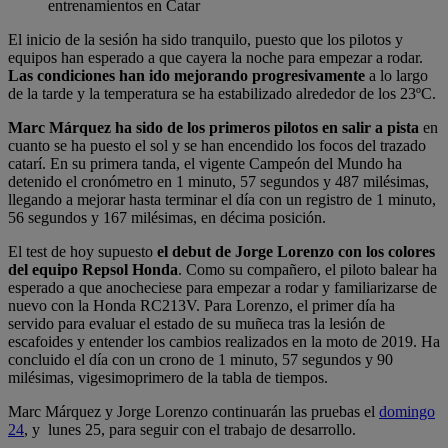
entrenamientos en Catar
El inicio de la sesión ha sido tranquilo, puesto que los pilotos y
equipos han esperado a que cayera la noche para empezar a rodar.
Las condiciones han ido mejorando progresivamente
a lo largo
de la tarde y la temperatura se ha estabilizado alrededor de los 23ºC.
Marc Márquez ha sido de los primeros pilotos en salir a pista
en
cuanto se ha puesto el sol y se han encendido los focos del trazado
catarí. En su primera tanda, el vigente Campeón del Mundo ha
detenido el cronómetro en 1 minuto, 57 segundos y 487 milésimas,
llegando a mejorar hasta terminar el día con un registro de 1 minuto,
56 segundos y 167 milésimas, en décima posición.
El test de hoy supuesto
el debut de Jorge Lorenzo con los colores
del equipo Repsol Honda
. Como su compañero, el piloto balear ha
esperado a que anocheciese para empezar a rodar y familiarizarse de
nuevo con la Honda RC213V. Para Lorenzo, el primer día ha
servido para evaluar el estado de su muñeca tras la lesión de
escafoides y entender los cambios realizados en la moto de 2019. Ha
concluido el día con un crono de 1 minuto, 57 segundos y 90
milésimas, vigesimoprimero de la tabla de tiempos.
Marc Márquez y Jorge Lorenzo continuarán las pruebas el
domingo
24
, y lunes 25, para seguir con el trabajo de desarrollo.