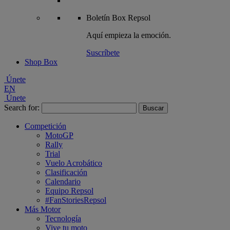
Boletín
Box Repsol
Aquí empieza la emoción.
Suscríbete
Shop Box
Únete
EN
Únete
Search for:
Competición
MotoGP
Rally
Trial
Vuelo Acrobático
Clasificación
Calendario
Equipo Repsol
#FanStoriesRepsol
Más Motor
Tecnología
Vive tu moto