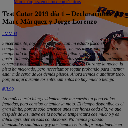
Marc márquez en el box con técnicos
Test Catar 2019 día 1 – Declaraciones de
Marc Márquez y Jorge Lorenzo
#MM93
Sinceramente, hoy estoy contento con mi estado físico en
comparación con el test de Malasia; hemos mejorado mucho. He
recuperado la fuerza y ahora puedo pilotar más como a mí me
gusta. Además, todavía nos quedan dos semanas hasta la primera
carrera y nos tenemos que concentrar en eso. Durante la noche, la
pista ha mejorado, pero necesitamos seguir probando para intentar
estar más cerca de los demás pilotos. Ahora iremos a analizar todo,
porque aquí durante los entrenamientos no hay mucho tiempo
#JL99
La muñeca está bien; evidentemente me cuesta un poco en las
frenadas, pero consigo entender la moto. El tiempo disponible es el
gran límite, porque solo tenemos unas tres horas cada día, ya que
después de las nueve de la noche la temperatura cae mucho y es
difícil aprender en esas condiciones. No hemos probado
demasiados cambios hoy y nos hemos centrado principalmente en