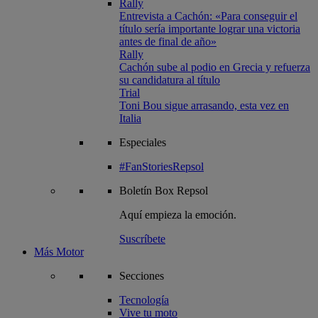
Rally
Entrevista a Cachón: «Para conseguir el
título sería importante lograr una victoria
antes de final de año»
Rally
Cachón sube al podio en Grecia y refuerza
su candidatura al título
Trial
Toni Bou sigue arrasando, esta vez en
Italia
Especiales
#FanStoriesRepsol
Boletín
Box Repsol
Aquí empieza la emoción.
Suscríbete
Más Motor
Secciones
Tecnología
Vive tu moto