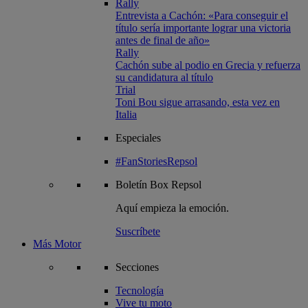
Rally
Entrevista a Cachón: «Para conseguir el
título sería importante lograr una victoria
antes de final de año»
Rally
Cachón sube al podio en Grecia y refuerza
su candidatura al título
Trial
Toni Bou sigue arrasando, esta vez en
Italia
Especiales
#FanStoriesRepsol
Boletín
Box Repsol
Aquí empieza la emoción.
Suscríbete
Más Motor
Secciones
Tecnología
Vive tu moto