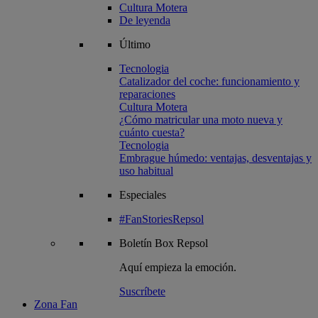
Cultura Motera
De leyenda
Último
Tecnologia
Catalizador del coche: funcionamiento y
reparaciones
Cultura Motera
¿Cómo matricular una moto nueva y
cuánto cuesta?
Tecnologia
Embrague húmedo: ventajas, desventajas y
uso habitual
Especiales
#FanStoriesRepsol
Boletín
Box Repsol
Aquí empieza la emoción.
Suscríbete
Zona Fan