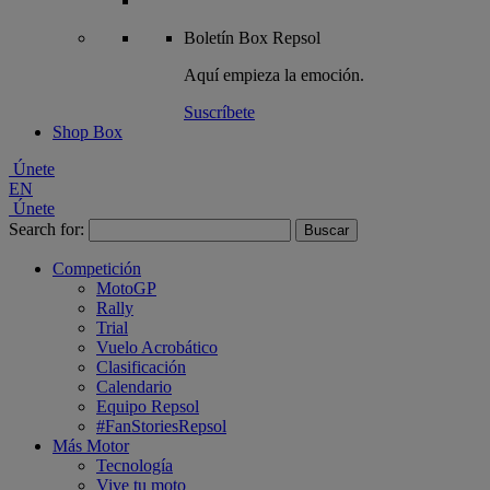
Boletín
Box Repsol
Aquí empieza la emoción.
Suscríbete
Shop Box
Únete
EN
Únete
Search for:
Competición
MotoGP
Rally
Trial
Vuelo Acrobático
Clasificación
Calendario
Equipo Repsol
#FanStoriesRepsol
Más Motor
Tecnología
Vive tu moto