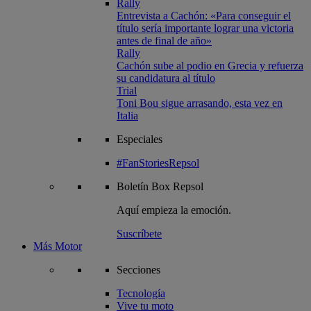
Rally
Entrevista a Cachón: «Para conseguir el
título sería importante lograr una victoria
antes de final de año»
Rally
Cachón sube al podio en Grecia y refuerza
su candidatura al título
Trial
Toni Bou sigue arrasando, esta vez en
Italia
Especiales
#FanStoriesRepsol
Boletín
Box Repsol
Aquí empieza la emoción.
Suscríbete
Más Motor
Secciones
Tecnología
Vive tu moto