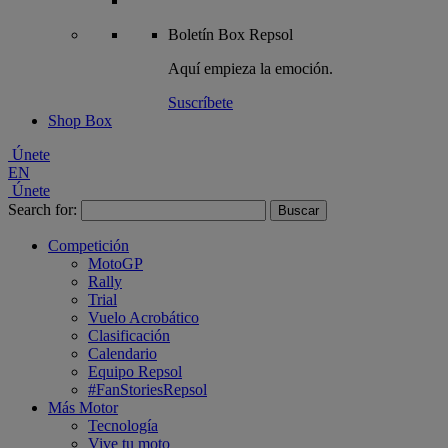
Boletín
Box Repsol
Aquí empieza la emoción.
Suscríbete
Shop Box
Únete
EN
Únete
Search for:
Competición
MotoGP
Rally
Trial
Vuelo Acrobático
Clasificación
Calendario
Equipo Repsol
#FanStoriesRepsol
Más Motor
Tecnología
Vive tu moto