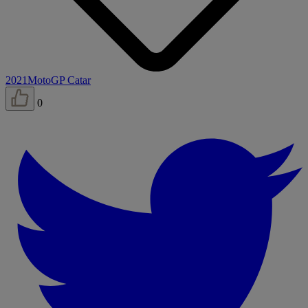
2021
MotoGP Catar
0