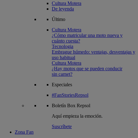
Cultura Motera
De leyenda
Último
Cultura Motera
¿Cómo matricular una moto nueva y
cuánto cuesta?
Tecnologia
Embrague húmedo: ventajas, desventajas y
uso habitual
Cultura Motera
¿Hay motos que se pueden conducir
sin carnet?
Especiales
#FanStoriesRepsol
Boletín
Box Repsol
Aquí empieza la emoción.
Suscríbete
Zona Fan