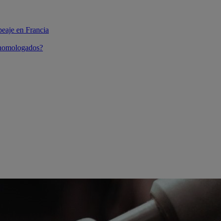
peaje en Francia
 homologados?