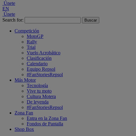
Únete
EN
Únete
Search for:
Competición
MotoGP
Rally
Trial
Vuelo Acrobático
Clasificación
Calendario
Equipo Repsol
#FanStoriesRepsol
Más Motor
Tecnología
Vive tu moto
Cultura Motera
De leyenda
#FanStoriesRepsol
Zona Fan
Entra en la Zona Fan
Fondos de Pantalla
Shop Box