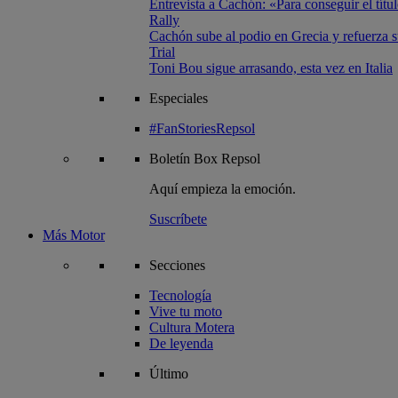
Entrevista a Cachón: «Para conseguir el títul
Rally
Cachón sube al podio en Grecia y refuerza su
Trial
Toni Bou sigue arrasando, esta vez en Italia
Especiales
#FanStoriesRepsol
Boletín
Box Repsol
Aquí empieza la emoción.
Suscríbete
Más Motor
Secciones
Tecnología
Vive tu moto
Cultura Motera
De leyenda
Último