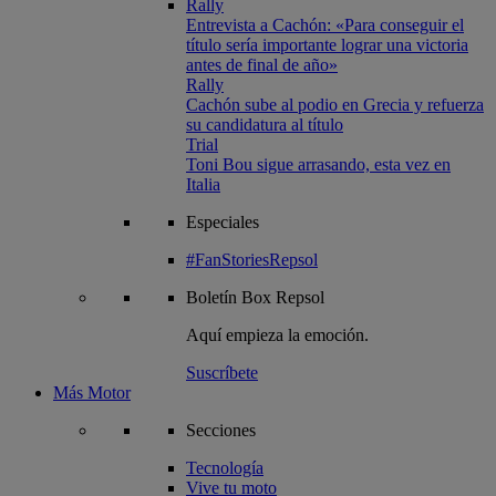
Rally
Entrevista a Cachón: «Para conseguir el
título sería importante lograr una victoria
antes de final de año»
Rally
Cachón sube al podio en Grecia y refuerza
su candidatura al título
Trial
Toni Bou sigue arrasando, esta vez en
Italia
Especiales
#FanStoriesRepsol
Boletín
Box Repsol
Aquí empieza la emoción.
Suscríbete
Más Motor
Secciones
Tecnología
Vive tu moto