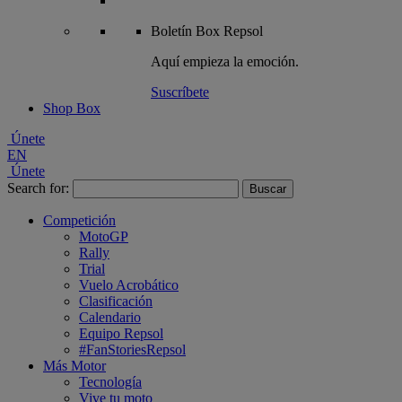
Boletín
Box Repsol
Aquí empieza la emoción.
Suscríbete
Shop Box
Únete
EN
Únete
Search for:
Competición
MotoGP
Rally
Trial
Vuelo Acrobático
Clasificación
Calendario
Equipo Repsol
#FanStoriesRepsol
Más Motor
Tecnología
Vive tu moto