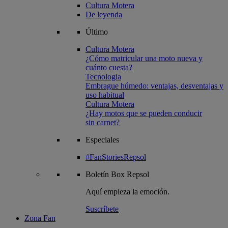
Cultura Motera
De leyenda
Último
Cultura Motera
¿Cómo matricular una moto nueva y
cuánto cuesta?
Tecnologia
Embrague húmedo: ventajas, desventajas y
uso habitual
Cultura Motera
¿Hay motos que se pueden conducir
sin carnet?
Especiales
#FanStoriesRepsol
Boletín
Box Repsol
Aquí empieza la emoción.
Suscríbete
Zona Fan