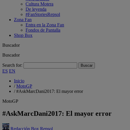
Cultura Motera
De leyenda
#FanStoriesRepsol
Zona Fan
Entra en la Zona Fan
Fondos de Pantalla
Shop Box
Buscador
Buscador
Search for:
ES
EN
Inicio
/
MotoGP
/
#AskMarcDani2017: El mayor error
MotoGP
#AskMarcDani2017: El mayor error
Redacción Box Repsol