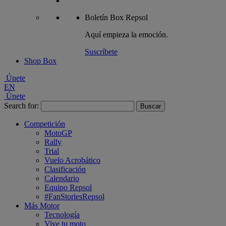
Boletín
Box Repsol
Aquí empieza la emoción.
Suscríbete
Shop Box
Únete
EN
Únete
Search for:
Competición
MotoGP
Rally
Trial
Vuelo Acrobático
Clasificación
Calendario
Equipo Repsol
#FanStoriesRepsol
Más Motor
Tecnología
Vive tu moto