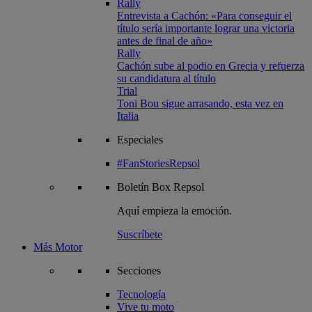
Rally
Entrevista a Cachón: «Para conseguir el
título sería importante lograr una victoria
antes de final de año»
Rally
Cachón sube al podio en Grecia y refuerza
su candidatura al título
Trial
Toni Bou sigue arrasando, esta vez en
Italia
Especiales
#FanStoriesRepsol
Boletín
Box Repsol
Aquí empieza la emoción.
Suscríbete
Más Motor
Secciones
Tecnología
Vive tu moto