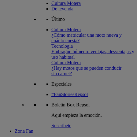
Cultura Motera
De leyenda
Último
Cultura Motera
¿Cómo matricular una moto nueva y
cuánto cuesta?
Tecnologia
Embrague húmedo: ventajas, desventajas y
uso habitual
Cultura Motera
¿Hay motos que se pueden conducir
sin carnet?
Especiales
#FanStoriesRepsol
Boletín
Box Repsol
Aquí empieza la emoción.
Suscríbete
Zona Fan