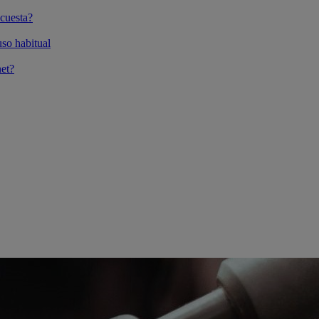
cuesta?
so habitual
et?