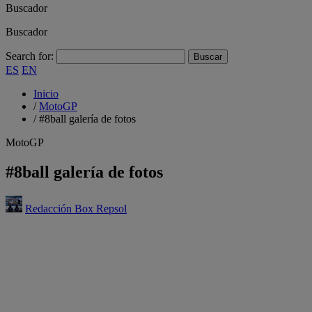
Buscador
Buscador
Search for:
ES
EN
Inicio
/
MotoGP
/
#8ball galería de fotos
MotoGP
#8ball galería de fotos
Redacción Box Repsol