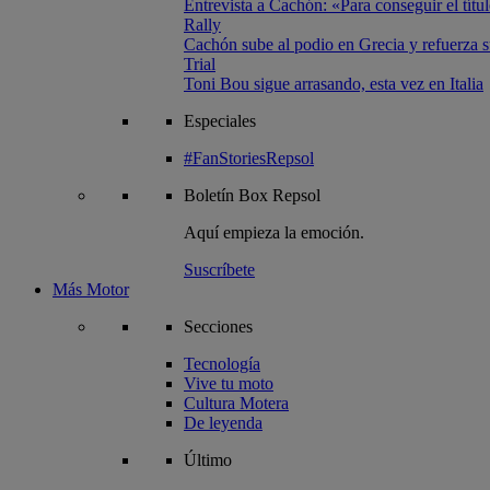
Entrevista a Cachón: «Para conseguir el títul
Rally
Cachón sube al podio en Grecia y refuerza su
Trial
Toni Bou sigue arrasando, esta vez en Italia
Especiales
#FanStoriesRepsol
Boletín
Box Repsol
Aquí empieza la emoción.
Suscríbete
Más Motor
Secciones
Tecnología
Vive tu moto
Cultura Motera
De leyenda
Último