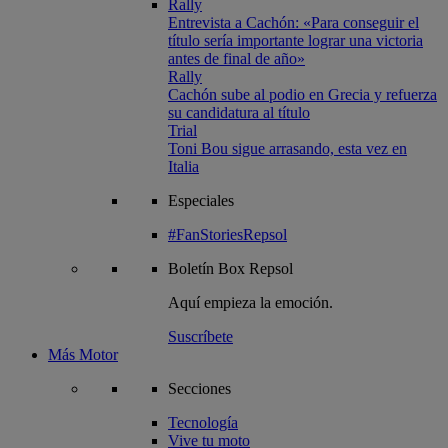
Rally
Entrevista a Cachón: «Para conseguir el
título sería importante lograr una victoria
antes de final de año»
Rally
Cachón sube al podio en Grecia y refuerza
su candidatura al título
Trial
Toni Bou sigue arrasando, esta vez en
Italia
Especiales
#FanStoriesRepsol
Boletín
Box Repsol
Aquí empieza la emoción.
Suscríbete
Más Motor
Secciones
Tecnología
Vive tu moto