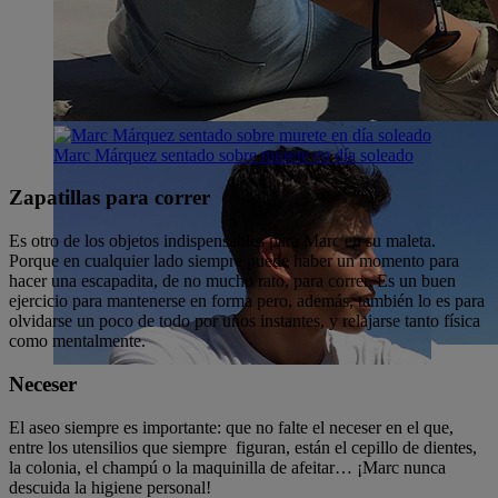
Marc Márquez sentado sobre murete en día soleado
Zapatillas para correr
Es otro de los objetos indispensables para Marc en su maleta.
Porque en cualquier lado siempre puede haber un momento para
hacer una escapadita, de no mucho rato, para correr. Es un buen
ejercicio para mantenerse en forma pero, además, también lo es para
olvidarse un poco de todo por unos instantes, y relajarse tanto física
como mentalmente.
Neceser
El aseo siempre es importante: que no falte el neceser en el que,
entre los utensilios que siempre figuran, están el cepillo de dientes,
la colonia, el champú o la maquinilla de afeitar… ¡Marc nunca
descuida la higiene personal!