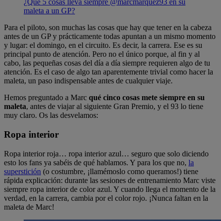
¿Qué 5 cosas lleva siempre @marcmarquez93 en su
maleta a un GP?
Para el piloto, son muchas las cosas que hay que tener en la cabeza
antes de un GP y prácticamente todas apuntan a un mismo momento
y lugar: el domingo, en el circuito. Es decir, la carrera. Ese es su
principal punto de atención. Pero no el único porque, al fin y al
cabo, las pequeñas cosas del día a día siempre requieren algo de tu
atención. Es el caso de algo tan aparentemente trivial como hacer la
maleta, un paso indispensable antes de cualquier viaje.
Hemos preguntado a Marc
qué cinco cosas mete siempre en su
maleta
, antes de viajar al siguiente Gran Premio, y el 93 lo tiene
muy claro. Os las desvelamos:
Ropa interior
Ropa interior roja… ropa interior azul… seguro que solo diciendo
esto los fans ya sabéis de qué hablamos. Y para los que no,
la
superstición
(o costumbre, ¡llamémoslo como queramos!) tiene
rápida explicación: durante las sesiones de entrenamiento Marc viste
siempre ropa interior de color azul. Y cuando llega el momento de la
verdad, en la carrera, cambia por el color rojo. ¡Nunca faltan en la
maleta de Marc!