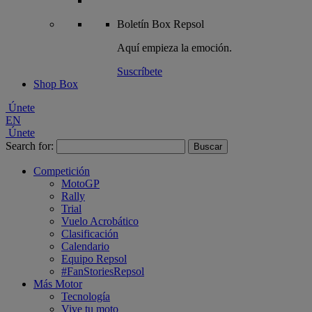
Boletín
Box Repsol
Aquí empieza la emoción.
Suscríbete
Shop Box
Únete
EN
Únete
Search for:
Competición
MotoGP
Rally
Trial
Vuelo Acrobático
Clasificación
Calendario
Equipo Repsol
#FanStoriesRepsol
Más Motor
Tecnología
Vive tu moto