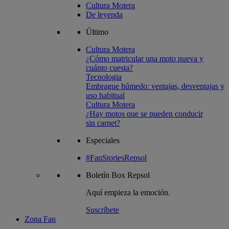
Cultura Motera
De leyenda
Último
Cultura Motera
¿Cómo matricular una moto nueva y
cuánto cuesta?
Tecnologia
Embrague húmedo: ventajas, desventajas y
uso habitual
Cultura Motera
¿Hay motos que se pueden conducir
sin carnet?
Especiales
#FanStoriesRepsol
Boletín
Box Repsol
Aquí empieza la emoción.
Suscríbete
Zona Fan