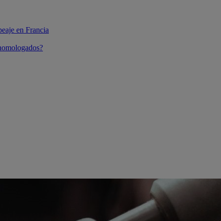
peaje en Francia
 homologados?