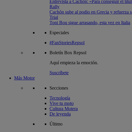
Entrevista a Cachón: «Para conseguir el títul
Rally
Cachón sube al podio en Grecia y refuerza su
Trial
Toni Bou sigue arrasando, esta vez en Italia
Especiales
#FanStoriesRepsol
Boletín
Box Repsol
Aquí empieza la emoción.
Suscríbete
Más Motor
Secciones
Tecnología
Vive tu moto
Cultura Motera
De leyenda
Último