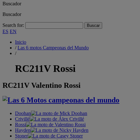
Buscador
Buscador
Search for:
ES
EN
Inicio
/
Las 6 motos Campeonas del Mundo
/
RC211V Rossi
RC211V Valentino Rossi
Doohan
Crivillé
Rossi
Hayden
Stoner