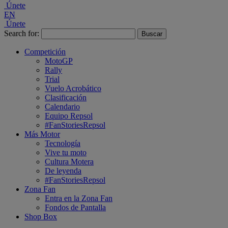
Únete
EN
Únete
Search for:
Competición
MotoGP
Rally
Trial
Vuelo Acrobático
Clasificación
Calendario
Equipo Repsol
#FanStoriesRepsol
Más Motor
Tecnología
Vive tu moto
Cultura Motera
De leyenda
#FanStoriesRepsol
Zona Fan
Entra en la Zona Fan
Fondos de Pantalla
Shop Box