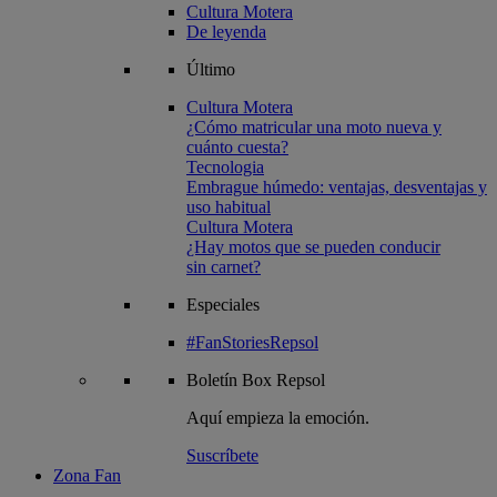
Cultura Motera
De leyenda
Último
Cultura Motera
¿Cómo matricular una moto nueva y
cuánto cuesta?
Tecnologia
Embrague húmedo: ventajas, desventajas y
uso habitual
Cultura Motera
¿Hay motos que se pueden conducir
sin carnet?
Especiales
#FanStoriesRepsol
Boletín
Box Repsol
Aquí empieza la emoción.
Suscríbete
Zona Fan