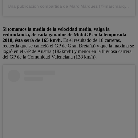
Una publicación compartida de Marc Márquez (@marcmarquez93)
Si tomamos la media de la velocidad media, valga la
redundancia, de cada ganador de MotoGP en la temporada
2018, ésta sería de 165 km/h.
Es el resultado de 18 carreras,
recuerda que se canceló el GP de Gran Bretaña) y que la máxima se
logró en el GP de Austria (182km/h) y menor en la lluviosa carrera
del GP de la Comunidad Valenciana (138 km/h).