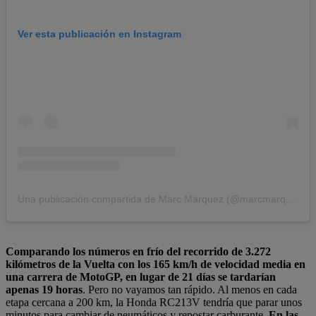
Ver esta publicación en Instagram
Una publicación compartida de Marc Márquez (@marcmarquez93)
Comparando los números en frío del recorrido de 3.272
kilómetros de la Vuelta con los 165 km/h de velocidad media en
una carrera de MotoGP, en lugar de 21 días se tardarían
apenas 19 horas
. Pero no vayamos tan rápido. Al menos en cada
etapa cercana a 200 km, la Honda RC213V tendría que parar unos
minutos para cambiar de neumáticos y repostar carburante.
En las