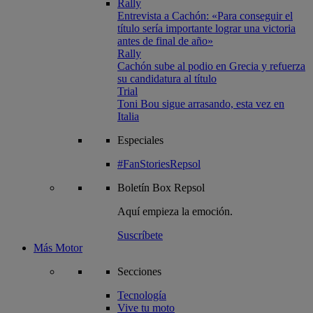
Rally
Entrevista a Cachón: «Para conseguir el
título sería importante lograr una victoria
antes de final de año»
Rally
Cachón sube al podio en Grecia y refuerza
su candidatura al título
Trial
Toni Bou sigue arrasando, esta vez en
Italia
Especiales
#FanStoriesRepsol
Boletín
Box Repsol
Aquí empieza la emoción.
Suscríbete
Más Motor
Secciones
Tecnología
Vive tu moto