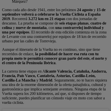
Márquez?
Como cada año desde 1941, entre los próximos
24 agosto
y
15 de
septiembre volverá a celebrarse
la
Vuelta Ciclista a España
2019
. Recorrerá
3.272 km en 21 etapas
con dos jornadas de
descanso. La prueba se compone de
seis etapas planas
,
cuatro de
colina
y
nueve de montaña
, con
una contrarreloj individual y
una por equipos
. El recorrido de esta edición comienza en la zona
de Levante con una contrarreloj por equipos de 18 km de recorrido
urbano por las calles de Torrevieja.
Aunque el itinerario de la Vuelta no es continuo, sino que tiene
recorridos de enlace,
la posibilidad de hacer esa ruta con tu
propia moto te permitirá conocer gran parte del este, el norte y
el centro de la Península Ibérica
.
La carrera tiene etapas en A
licante Valencia, Cataluña, Andorra,
Francia, País Vasco, Cantabria, Asturias, Castilla-León,
Castilla-La Mancha
y
Madrid
. Seguramente, no te haces siquiera
una idea de la enorme dimensión de la oferta paisajística, cultural y
gastronómica que implica semejante aventura. Ninguna etapa de la
Vuelta supera los 200 kilómetros, así que, si dispones de tiempo
suficiente, puedes planificar un cómodo viaje en moto con sabor a
vuelta ciclista.