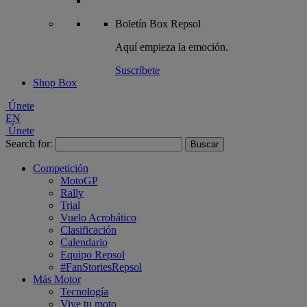
Boletín
Box Repsol
Aquí empieza la emoción.
Suscríbete
Shop Box
Únete
EN
Únete
Search for:
Competición
MotoGP
Rally
Trial
Vuelo Acrobático
Clasificación
Calendario
Equipo Repsol
#FanStoriesRepsol
Más Motor
Tecnología
Vive tu moto