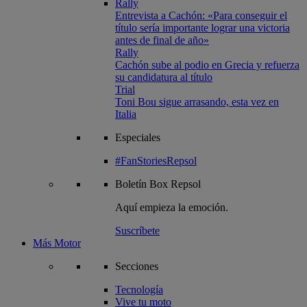
Rally
Entrevista a Cachón: «Para conseguir el
título sería importante lograr una victoria
antes de final de año»
Rally
Cachón sube al podio en Grecia y refuerza
su candidatura al título
Trial
Toni Bou sigue arrasando, esta vez en
Italia
Especiales
#FanStoriesRepsol
Boletín
Box Repsol
Aquí empieza la emoción.
Suscríbete
Más Motor
Secciones
Tecnología
Vive tu moto