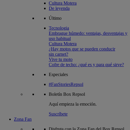
Cultura Motera
De leyenda
Último
Tecnologia
Embrague húmedo: ventajas, desventajas y
uso habitual
Cultura Motera
¿Hay motos que se pueden conducir
sin carnet?
Vive tu moto
Cofre de techo: ¿qué es y para qué sirve?
Especiales
#FanStoriesRepsol
Boletín
Box Repsol
Aquí empieza la emoción.
Suscríbete
Zona Fan
Disfruta con la Zona Fan del Box Repsol