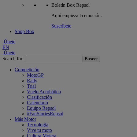
Boletín
Box Repsol
Aquí empieza la emoción.
Suscríbete
Shop Box
Únete
EN
Únete
Search for:
Competición
MotoGP
Rally
Trial
Vuelo Acrobático
Clasificación
Calendario
Equipo Repsol
#FanStoriesRepsol
Más Motor
Tecnología
Vive tu moto
Cultura Motera