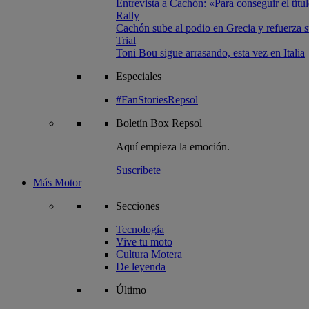
Entrevista a Cachón: «Para conseguir el títul
Rally
Cachón sube al podio en Grecia y refuerza su
Trial
Toni Bou sigue arrasando, esta vez en Italia
Especiales
#FanStoriesRepsol
Boletín
Box Repsol
Aquí empieza la emoción.
Suscríbete
Más Motor
Secciones
Tecnología
Vive tu moto
Cultura Motera
De leyenda
Último