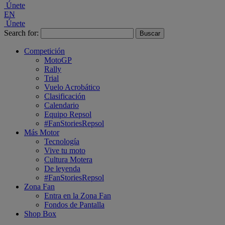
Únete
EN
Únete
Search for:
Competición
MotoGP
Rally
Trial
Vuelo Acrobático
Clasificación
Calendario
Equipo Repsol
#FanStoriesRepsol
Más Motor
Tecnología
Vive tu moto
Cultura Motera
De leyenda
#FanStoriesRepsol
Zona Fan
Entra en la Zona Fan
Fondos de Pantalla
Shop Box