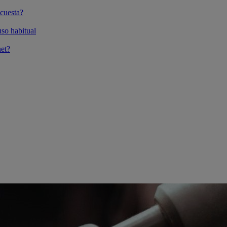
cuesta?
so habitual
et?