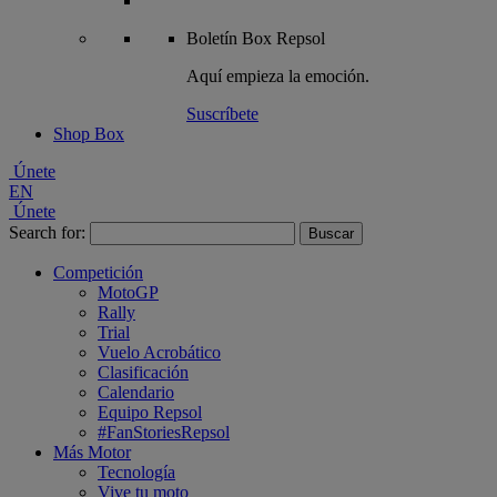
Boletín
Box Repsol
Aquí empieza la emoción.
Suscríbete
Shop Box
Únete
EN
Únete
Search for:
Competición
MotoGP
Rally
Trial
Vuelo Acrobático
Clasificación
Calendario
Equipo Repsol
#FanStoriesRepsol
Más Motor
Tecnología
Vive tu moto