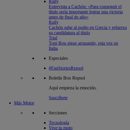
Rally
Entrevista a Cachón: «Para conseguir el
título sería importante lograr una victoria
antes de final de año»
Rally
Cachón sube al podio en Grecia y refuerza
su candidatura al título
Trial
Toni Bou sigue arrasando, esta vez en
Italia
Especiales
#FanStoriesRepsol
Boletín
Box Repsol
Aquí empieza la emoción.
Suscríbete
Más Motor
Secciones
Tecnología
Vive tu moto