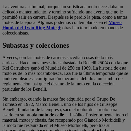
La aventura acabó mal, porque tan sofisticada moto necesitaba un
delicado mantenimiento, y terminó sufriendo una avería que no le
permitió salir en carrera. Después se le perdió la pista, como a tantas
motos de la época. Algunas podemos contemplarlas en el
Museo
Honda del Twin Ring Motegi
; otras han terminado en manos de
coleccionistas.
Subastas y colecciones
A veces, con las motos de carreras sucedían cosas de lo más
curiosas. Hace unos meses fue subastada la Benelli 250/4 con la que
Kel Carruthers ganó el Mundial de 250 en 1969. La historia de esta
moto es de lo más rocambolesca. Esa fue la última temporada que se
pudo emplear esa configuración mecánica debido a un cambio de
reglamentación, así que el destino de la moto era la colección
particular de los Benelli.
Sin embargo, cuando la marca fue adquirida por el Grupo De
Tomaso en 1972, Marco Benelli, uno de los hijos de Giuseppe
Benelli, fundador de la empresa, sacó el motor de la moto para
usarlo en su propia
moto de calle
… Insólito. Posteriormente, todo el
material, motor y chasis, fue recuperado por Giancalo Morbidelli y
la moto fue restaurada en el Museo Morbidelli, pero tras su
desmantelamiento hace dos años ha terminado
subastada
en