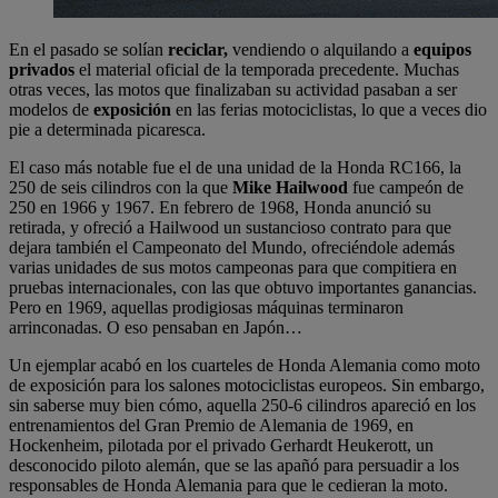
En el pasado se solían
reciclar,
vendiendo o alquilando a
equipos
privados
el material oficial de la temporada precedente. Muchas
otras veces, las motos que finalizaban su actividad pasaban a ser
modelos de
exposición
en las ferias motociclistas, lo que a veces dio
pie a determinada picaresca.
El caso más notable fue el de una unidad de la Honda RC166, la
250 de seis cilindros con la que
Mike Hailwood
fue campeón de
250 en 1966 y 1967. En febrero de 1968, Honda anunció su
retirada, y ofreció a Hailwood un sustancioso contrato para que
dejara también el Campeonato del Mundo, ofreciéndole además
varias unidades de sus motos campeonas para que compitiera en
pruebas internacionales, con las que obtuvo importantes ganancias.
Pero en 1969, aquellas prodigiosas máquinas terminaron
arrinconadas. O eso pensaban en Japón…
Un ejemplar acabó en los cuarteles de Honda Alemania como moto
de exposición para los salones motociclistas europeos. Sin embargo,
sin saberse muy bien cómo, aquella 250-6 cilindros apareció en los
entrenamientos del Gran Premio de Alemania de 1969, en
Hockenheim, pilotada por el privado Gerhardt Heukerott, un
desconocido piloto alemán, que se las apañó para persuadir a los
responsables de Honda Alemania para que le cedieran la moto.