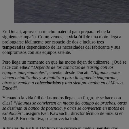
En Ducati, aprovecha mucho material para preparar el de la
siguiente campaña. Como vemos, la
vida útil
de una moto llega a
prolongarse fácilmente por espacio de dos e incluso
tres
temporadas
dependiendo de las necesidades del fabricante y sus
compromisos con sus equipos satélite.
Pero llega un momento en que las motos dejan de utilizarse. ¿Qué se
hace con ellas?
“Depende de los contratos de leasing con los
equipos independientes”
, cuentan desde Ducati.
“Algunas motos
vienen actualizadas y se reutilizan para la siguiente temporada,
otras se venden a
coleccionistas
y una siempre acaba en el Museo
Ducati”
.
Y cuando la vida útil de las motos llega a su fin, ¿qué se hace con
ellas?
“Algunas se convierten en motos del equipo de pruebas, otras
se destinan al banco de potencia, y otras se convierten en motos de
exhibición”
, asegura Ken Kawauchi, director técnico de Suzuki en
MotoGP. En definitiva, se aprovecha todo.
A finales de 2018 KTM tuvo una curiosa iniciativa:
vender
dos