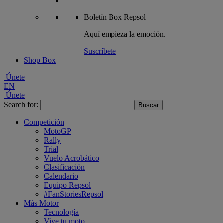
Boletín
Box Repsol
Aquí empieza la emoción.
Suscríbete
Shop Box
Únete
EN
Únete
Search for:
Competición
MotoGP
Rally
Trial
Vuelo Acrobático
Clasificación
Calendario
Equipo Repsol
#FanStoriesRepsol
Más Motor
Tecnología
Vive tu moto