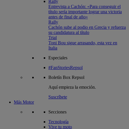
Rally
Entrevista a Cachón: «Para conseguir el
título sería importante lograr una victoria
antes de final de año»
Rally
Cachón sube al podio en Grecia y refuerza
su candidatura al título
Trial
Toni Bou sigue arrasando, esta vez en
Italia
Especiales
#FanStoriesRepsol
Boletín
Box Repsol
Aquí empieza la emoción.
Suscríbete
Más Motor
Secciones
Tecnología
Vive tu moto