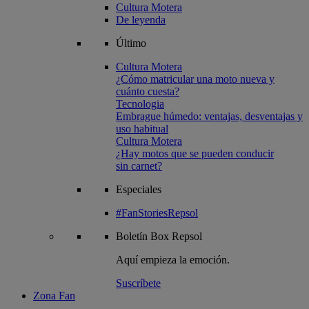
Cultura Motera
De leyenda
Último
Cultura Motera
¿Cómo matricular una moto nueva y
cuánto cuesta?
Tecnologia
Embrague húmedo: ventajas, desventajas y
uso habitual
Cultura Motera
¿Hay motos que se pueden conducir
sin carnet?
Especiales
#FanStoriesRepsol
Boletín
Box Repsol
Aquí empieza la emoción.
Suscríbete
Zona Fan