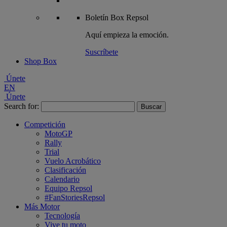
Boletín
Box Repsol
Aquí empieza la emoción.
Suscríbete
Shop Box
Únete
EN
Únete
Search for:
Competición
MotoGP
Rally
Trial
Vuelo Acrobático
Clasificación
Calendario
Equipo Repsol
#FanStoriesRepsol
Más Motor
Tecnología
Vive tu moto