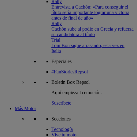
Rally
Entrevista a Cachón: «Para conseguir el
título sería importante lograr una victoria
antes de final de año»
Rally
Cachón sube al podio en Grecia y refuerza
su candidatura al título
Trial
Toni Bou sigue arrasando, esta vez en
Italia
Especiales
#FanStoriesRepsol
Boletín
Box Repsol
Aquí empieza la emoción.
Suscríbete
Más Motor
Secciones
Tecnología
Vive tu moto