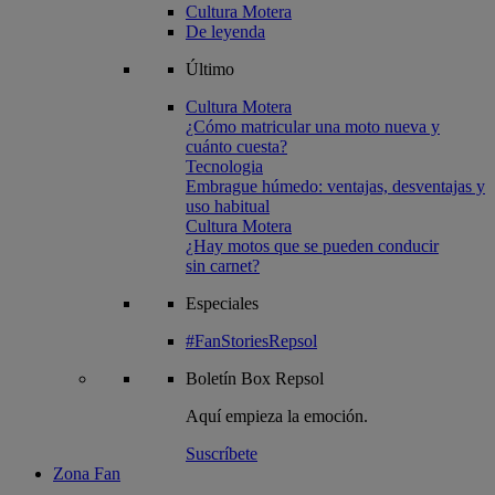
Cultura Motera
De leyenda
Último
Cultura Motera
¿Cómo matricular una moto nueva y
cuánto cuesta?
Tecnologia
Embrague húmedo: ventajas, desventajas y
uso habitual
Cultura Motera
¿Hay motos que se pueden conducir
sin carnet?
Especiales
#FanStoriesRepsol
Boletín
Box Repsol
Aquí empieza la emoción.
Suscríbete
Zona Fan