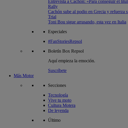
Entrevista a Cachón: «Para conseguir el títul
Rally
Cachón sube al podio en Grecia y refuerza su
Trial
Toni Bou sigue arrasando, esta vez en Italia
Especiales
#FanStoriesRepsol
Boletín
Box Repsol
Aquí empieza la emoción.
Suscríbete
Más Motor
Secciones
Tecnología
Vive tu moto
Cultura Motera
De leyenda
Último