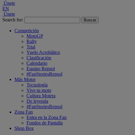
Únete
EN
Únete
Search for:
Competición
MotoGP
Rally
Trial
Vuelo Acrobático
Clasificación
Calendario
Equipo Repsol
#FanStoriesRepsol
Más Motor
Tecnología
Vive tu moto
Cultura Motera
De leyenda
#FanStoriesRepsol
Zona Fan
Entra en la Zona Fan
Fondos de Pantalla
Shop Box