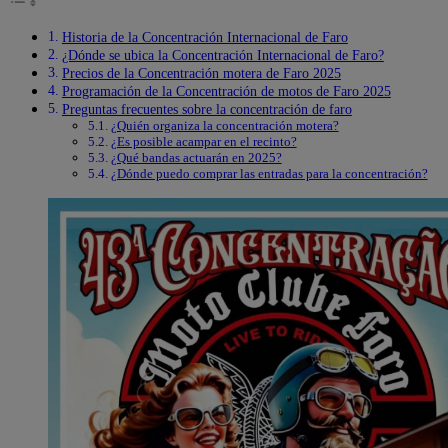
Historia de la Concentración Internacional de Faro
¿Dónde se ubica la Concentración Internacional de Faro?
Precios de la Concentración motera de Faro 2025
Programación de la Concentración de motos de Faro 2025
Preguntas frecuentes sobre la concentración de faro
¿Quién organiza la concentración motera?
¿Es posible acampar en el recinto?
¿Qué bandas actuarán en 2025?
¿Dónde puedo comprar las entradas para la concentración?