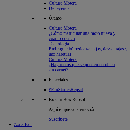
Cultura Motera
De leyenda
Último
Cultura Motera
¿Cómo matricular una moto nueva y
cuánto cuesta?
Tecnologia
Embrague húmedo: ventajas, desventajas y
uso habitual
Cultura Motera
¿Hay motos que se pueden conducir
sin carnet?
Especiales
#FanStoriesRepsol
Boletín
Box Repsol
Aquí empieza la emoción.
Suscríbete
Zona Fan