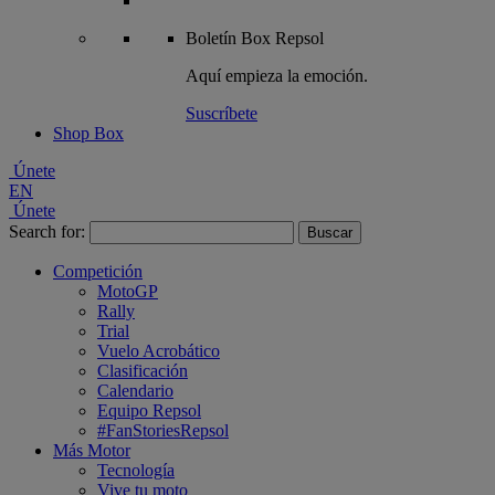
Boletín
Box Repsol
Aquí empieza la emoción.
Suscríbete
Shop Box
Únete
EN
Únete
Search for:
Competición
MotoGP
Rally
Trial
Vuelo Acrobático
Clasificación
Calendario
Equipo Repsol
#FanStoriesRepsol
Más Motor
Tecnología
Vive tu moto