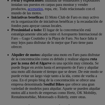
Feria y exposiciones:
multitud de vendedores y expositores
instalan sus puestos en carpas para mostrar y vender
productos,
accesorios
, ropa, etc. Todo relacionado con el
mundo de las motos.
Iniciativas benéficas:
El Moto Club de Faro es muy activo
en la organización de iniciativas benéficas y la recaudación de
fondos para apoyar causas locales.
Proximidad a todo:
El lugar de la concentración está
estratégicamente ubicado entre el Aeropuerto Internacional de
Faro – Gago Coutinho y la Playa de Faro. No hace falta ir
muy lejos para disfrutar de lo mejor que Faro tiene para
ofrecer.
Alquiler de motos:
alquilar una moto en Faro para disfrutar
de la concentración como es debido y realizar alguna
ruta
por la zona del el Algarve
es una opción muy cómoda. Se
puede llegar en avión hasta el aeropuerto de Faro y alquilar
una moto allí durante el tiempo que se desee. De este modo se
puede evitar un largo viaje tanto a la ida, como de vuelta a
casa. En el propio blog de la concentración se ofrece una
empresa denominada
Soulful Bikes
que ofrece una gran
variedad de modelos para alquilar. Aparte se pueden alquilar
motos allí a través de empresas como Hertz, OK Mobility,
Rentalmotorbike, Motoroads o Riderly, entre otras.