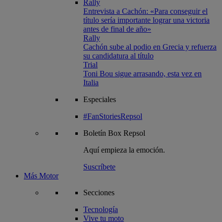
Rally
Entrevista a Cachón: «Para conseguir el
título sería importante lograr una victoria
antes de final de año»
Rally
Cachón sube al podio en Grecia y refuerza
su candidatura al título
Trial
Toni Bou sigue arrasando, esta vez en
Italia
Especiales
#FanStoriesRepsol
Boletín
Box Repsol
Aquí empieza la emoción.
Suscríbete
Más Motor
Secciones
Tecnología
Vive tu moto