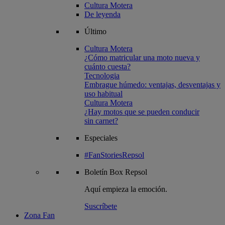
Cultura Motera
De leyenda
Último
Cultura Motera
¿Cómo matricular una moto nueva y
cuánto cuesta?
Tecnologia
Embrague húmedo: ventajas, desventajas y
uso habitual
Cultura Motera
¿Hay motos que se pueden conducir
sin carnet?
Especiales
#FanStoriesRepsol
Boletín
Box Repsol
Aquí empieza la emoción.
Suscríbete
Zona Fan