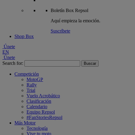
Boletín
Box Repsol
Aquí empieza la emoción.
Suscríbete
Shop Box
Únete
EN
Únete
Search for:
Competición
MotoGP
Rally
Trial
Vuelo Acrobático
Clasificación
Calendario
Equipo Repsol
#FanStoriesRepsol
Más Motor
Tecnología
Vive tu moto