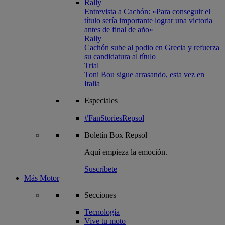
Rally
Entrevista a Cachón: «Para conseguir el
título sería importante lograr una victoria
antes de final de año»
Rally
Cachón sube al podio en Grecia y refuerza
su candidatura al título
Trial
Toni Bou sigue arrasando, esta vez en
Italia
Especiales
#FanStoriesRepsol
Boletín
Box Repsol
Aquí empieza la emoción.
Suscríbete
Más Motor
Secciones
Tecnología
Vive tu moto