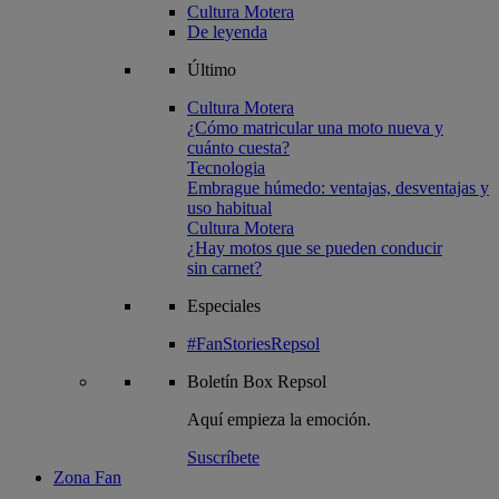
Cultura Motera
De leyenda
Último
Cultura Motera
¿Cómo matricular una moto nueva y
cuánto cuesta?
Tecnologia
Embrague húmedo: ventajas, desventajas y
uso habitual
Cultura Motera
¿Hay motos que se pueden conducir
sin carnet?
Especiales
#FanStoriesRepsol
Boletín
Box Repsol
Aquí empieza la emoción.
Suscríbete
Zona Fan