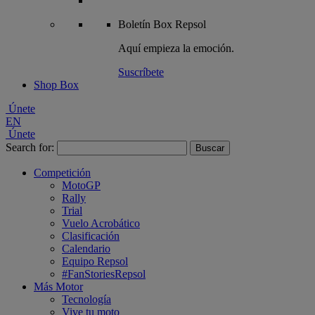
Boletín
Box Repsol
Aquí empieza la emoción.
Suscríbete
Shop Box
Únete
EN
Únete
Search for:
Competición
MotoGP
Rally
Trial
Vuelo Acrobático
Clasificación
Calendario
Equipo Repsol
#FanStoriesRepsol
Más Motor
Tecnología
Vive tu moto