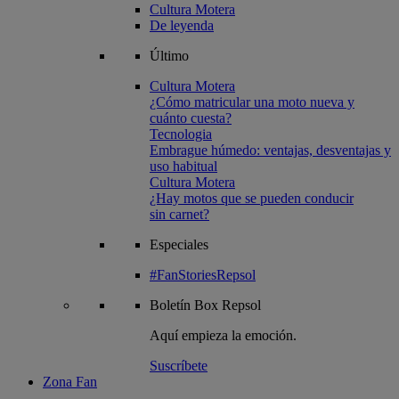
Cultura Motera
De leyenda
Último
Cultura Motera
¿Cómo matricular una moto nueva y
cuánto cuesta?
Tecnologia
Embrague húmedo: ventajas, desventajas y
uso habitual
Cultura Motera
¿Hay motos que se pueden conducir
sin carnet?
Especiales
#FanStoriesRepsol
Boletín
Box Repsol
Aquí empieza la emoción.
Suscríbete
Zona Fan