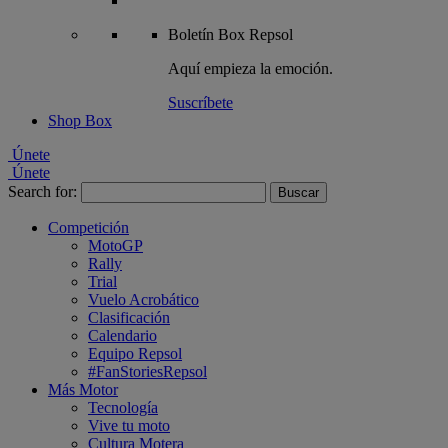
Boletín
Box Repsol
Aquí empieza la emoción.
Suscríbete
Shop Box
Únete
Únete
Search for:
Competición
MotoGP
Rally
Trial
Vuelo Acrobático
Clasificación
Calendario
Equipo Repsol
#FanStoriesRepsol
Más Motor
Tecnología
Vive tu moto
Cultura Motera