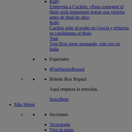
Rally
Entrevista a Cachón: «Para conseguir el
título sería importante lograr una victoria
antes de final de año»
Rally
Cachón sube al podio en Grecia y refuerza
su candidatura al título
Trial
Toni Bou sigue arrasando, esta vez en
Italia
Especiales
#FanStoriesRepsol
Boletín
Box Repsol
Aquí empieza la emoción.
Suscríbete
Más Motor
Secciones
Tecnología
Vive tu moto