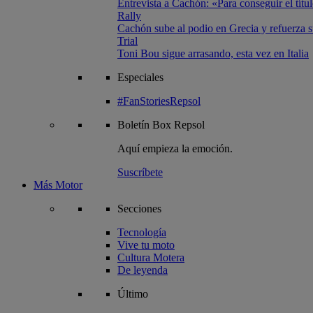
Entrevista a Cachón: «Para conseguir el títul
Rally
Cachón sube al podio en Grecia y refuerza su
Trial
Toni Bou sigue arrasando, esta vez en Italia
Especiales
#FanStoriesRepsol
Boletín
Box Repsol
Aquí empieza la emoción.
Suscríbete
Más Motor
Secciones
Tecnología
Vive tu moto
Cultura Motera
De leyenda
Último