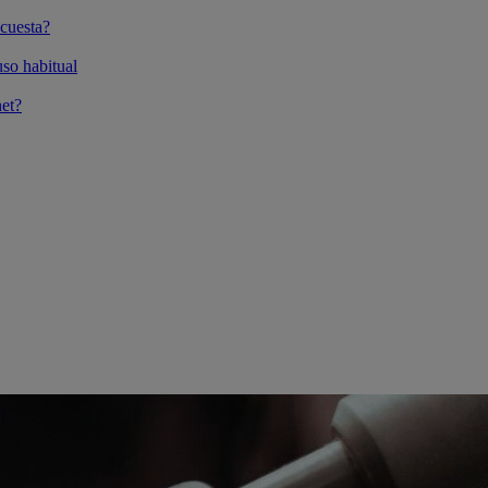
cuesta?
so habitual
et?