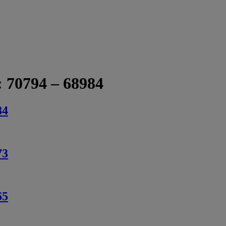
 70794 – 68984
84
73
65