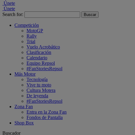
Únete
Únete
Search for:
Competición
MotoGP
Rally
Trial
Vuelo Acrobático
Clasificación
Calendario
Equipo Repsol
#FanStoriesRepsol
Más Motor
Tecnología
Vive tu moto
Cultura Motera
De leyenda
#FanStoriesRepsol
Zona Fan
Entra en la Zona Fan
Fondos de Pantalla
Shop Box
Buscador