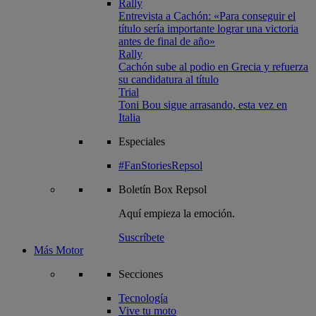
Rally
Entrevista a Cachón: «Para conseguir el
título sería importante lograr una victoria
antes de final de año»
Rally
Cachón sube al podio en Grecia y refuerza
su candidatura al título
Trial
Toni Bou sigue arrasando, esta vez en
Italia
Especiales
#FanStoriesRepsol
Boletín
Box Repsol
Aquí empieza la emoción.
Suscríbete
Más Motor
Secciones
Tecnología
Vive tu moto