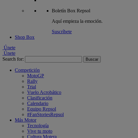
Boletín
Box Repsol
Aquí empieza la emoción.
Suscríbete
Shop Box
Únete
Únete
Search for:
Competición
MotoGP
Rally
Trial
Vuelo Acrobático
Clasificación
Calendario
Equipo Repsol
#FanStoriesRepsol
Más Motor
Tecnología
Vive tu moto
Cultura Motera