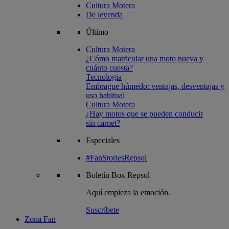
Cultura Motera
De leyenda
Último
Cultura Motera
¿Cómo matricular una moto nueva y
cuánto cuesta?
Tecnologia
Embrague húmedo: ventajas, desventajas y
uso habitual
Cultura Motera
¿Hay motos que se pueden conducir
sin carnet?
Especiales
#FanStoriesRepsol
Boletín
Box Repsol
Aquí empieza la emoción.
Suscríbete
Zona Fan