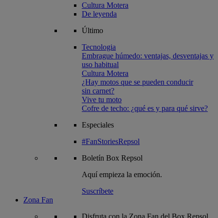
Cultura Motera
De leyenda
Último
Tecnologia
Embrague húmedo: ventajas, desventajas y
uso habitual
Cultura Motera
¿Hay motos que se pueden conducir
sin carnet?
Vive tu moto
Cofre de techo: ¿qué es y para qué sirve?
Especiales
#FanStoriesRepsol
Boletín
Box Repsol
Aquí empieza la emoción.
Suscríbete
Zona Fan
Disfruta con la Zona Fan del Box Repsol