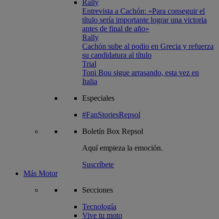
Rally
Entrevista a Cachón: «Para conseguir el
título sería importante lograr una victoria
antes de final de año»
Rally
Cachón sube al podio en Grecia y refuerza
su candidatura al título
Trial
Toni Bou sigue arrasando, esta vez en
Italia
Especiales
#FanStoriesRepsol
Boletín
Box Repsol
Aquí empieza la emoción.
Suscríbete
Más Motor
Secciones
Tecnología
Vive tu moto