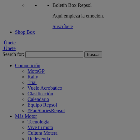
Boletín
Box Repsol
Aquí empieza la emoción.
Suscríbete
Shop Box
Únete
Únete
Search for:
Competición
MotoGP
Rally
Trial
Vuelo Acrobático
Clasificación
Calendario
Equipo Repsol
#FanStoriesRepsol
Más Motor
Tecnología
Vive tu moto
Cultura Motera
De leyenda