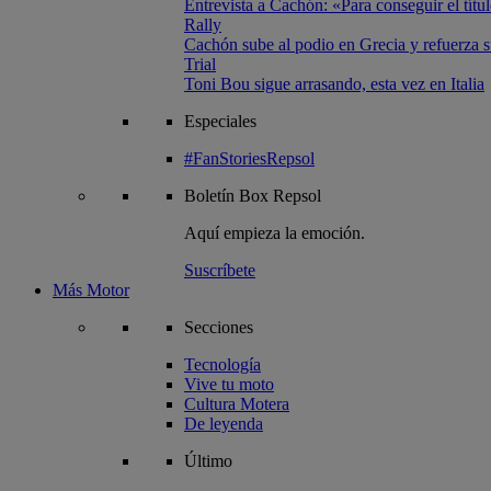
Entrevista a Cachón: «Para conseguir el títul
Rally
Cachón sube al podio en Grecia y refuerza su
Trial
Toni Bou sigue arrasando, esta vez en Italia
Especiales
#FanStoriesRepsol
Boletín
Box Repsol
Aquí empieza la emoción.
Suscríbete
Más Motor
Secciones
Tecnología
Vive tu moto
Cultura Motera
De leyenda
Último