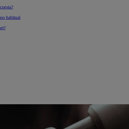
cuesta?
so habitual
et?