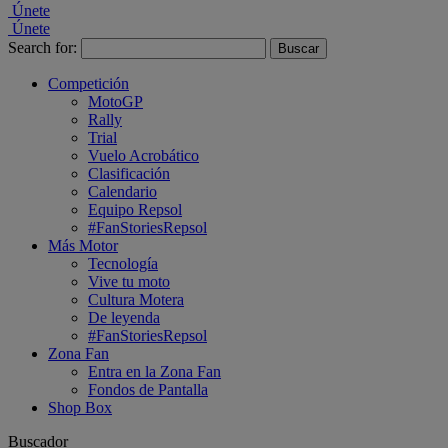
Únete
Únete
Search for:
Competición
MotoGP
Rally
Trial
Vuelo Acrobático
Clasificación
Calendario
Equipo Repsol
#FanStoriesRepsol
Más Motor
Tecnología
Vive tu moto
Cultura Motera
De leyenda
#FanStoriesRepsol
Zona Fan
Entra en la Zona Fan
Fondos de Pantalla
Shop Box
Buscador