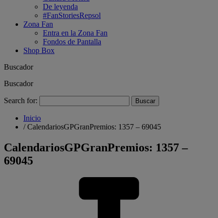
De leyenda
#FanStoriesRepsol
Zona Fan
Entra en la Zona Fan
Fondos de Pantalla
Shop Box
Buscador
Buscador
Search for:
Inicio
/
CalendariosGPGranPremios: 1357 – 69045
CalendariosGPGranPremios: 1357 –
69045