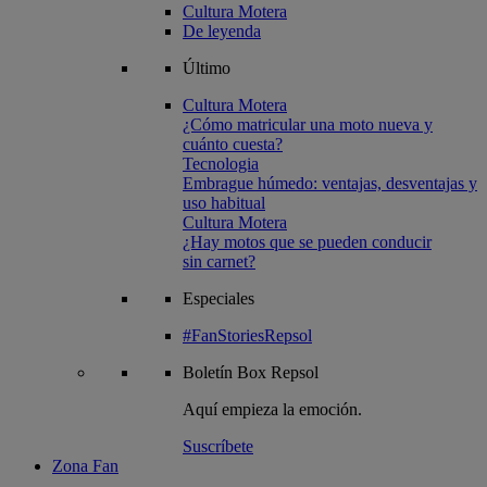
Cultura Motera
De leyenda
Último
Cultura Motera
¿Cómo matricular una moto nueva y
cuánto cuesta?
Tecnologia
Embrague húmedo: ventajas, desventajas y
uso habitual
Cultura Motera
¿Hay motos que se pueden conducir
sin carnet?
Especiales
#FanStoriesRepsol
Boletín
Box Repsol
Aquí empieza la emoción.
Suscríbete
Zona Fan