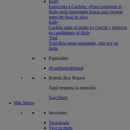
Rally
Entrevista a Cachón: «Para conseguir el
título sería importante lograr una victoria
antes de final de año»
Rally
Cachón sube al podio en Grecia y refuerza
su candidatura al título
Trial
Toni Bou sigue arrasando, esta vez en
Italia
Especiales
#FanStoriesRepsol
Boletín
Box Repsol
Aquí empieza la emoción.
Suscríbete
Más Motor
Secciones
Tecnología
Vive tu moto