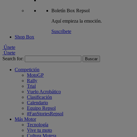
Boletín
Box Repsol
Aquí empieza la emoción.
Suscríbete
Shop Box
Únete
Únete
Search for:
Competición
MotoGP
Rally
Trial
Vuelo Acrobático
Clasificación
Calendario
Equipo Repsol
#FanStoriesRepsol
Más Motor
Tecnología
Vive tu moto
Cultura Motera