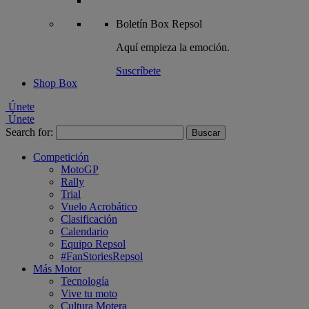
Boletín
Box Repsol
Aquí empieza la emoción.
Suscríbete
Shop Box
Únete
Únete
Search for:
Competición
MotoGP
Rally
Trial
Vuelo Acrobático
Clasificación
Calendario
Equipo Repsol
#FanStoriesRepsol
Más Motor
Tecnología
Vive tu moto
Cultura Motera