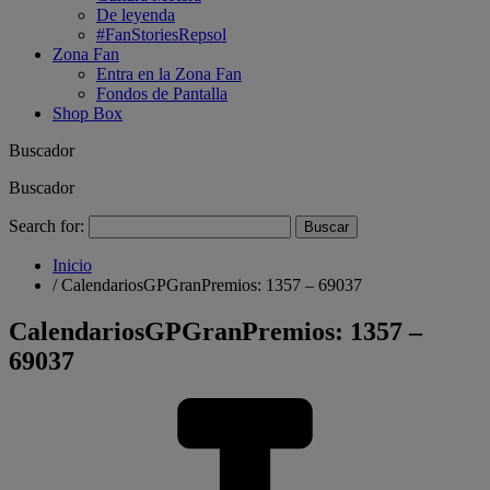
De leyenda
#FanStoriesRepsol
Zona Fan
Entra en la Zona Fan
Fondos de Pantalla
Shop Box
Buscador
Buscador
Search for:
Inicio
/
CalendariosGPGranPremios: 1357 – 69037
CalendariosGPGranPremios: 1357 –
69037