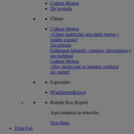
Cultura Motera
De leyenda
Último
Cultura Motera
¿Cómo matricular una moto nueva y
cuánto cuesta?
Tecnologia
Embrague húmedo: ventajas, desventajas y
uso habitual
Cultura Motera
¿Hay motos que se pueden conducir
sin carnet?
Especiales
#FanStoriesRepsol
Boletín
Box Repsol
Aquí empieza la emoción.
Suscríbete
Zona Fan