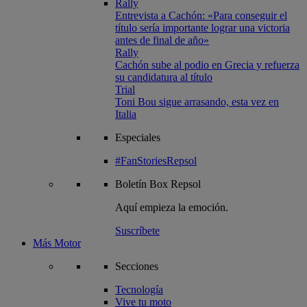
Rally
Entrevista a Cachón: «Para conseguir el
título sería importante lograr una victoria
antes de final de año»
Rally
Cachón sube al podio en Grecia y refuerza
su candidatura al título
Trial
Toni Bou sigue arrasando, esta vez en
Italia
Especiales
#FanStoriesRepsol
Boletín
Box Repsol
Aquí empieza la emoción.
Suscríbete
Más Motor
Secciones
Tecnología
Vive tu moto