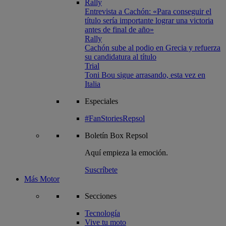
Rally
Entrevista a Cachón: «Para conseguir el
título sería importante lograr una victoria
antes de final de año»
Rally
Cachón sube al podio en Grecia y refuerza
su candidatura al título
Trial
Toni Bou sigue arrasando, esta vez en
Italia
Especiales
#FanStoriesRepsol
Boletín
Box Repsol
Aquí empieza la emoción.
Suscríbete
Más Motor
Secciones
Tecnología
Vive tu moto