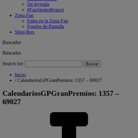
De leyenda
#FanStoriesRepsol
Zona Fan
Entra en la Zona Fan
Fondos de Pantalla
Shop Box
Buscador
Buscador
Search for:
Inicio
/
CalendariosGPGranPremios: 1357 – 69027
CalendariosGPGranPremios: 1357 –
69027