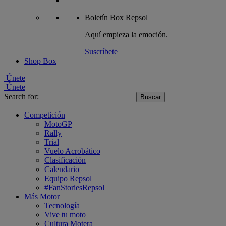
Boletín
Box Repsol
Aquí empieza la emoción.
Suscríbete
Shop Box
Únete
Únete
Search for:
Competición
MotoGP
Rally
Trial
Vuelo Acrobático
Clasificación
Calendario
Equipo Repsol
#FanStoriesRepsol
Más Motor
Tecnología
Vive tu moto
Cultura Motera