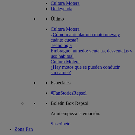
Cultura Motera
De leyenda
Último
Cultura Motera
¿Cómo matricular una moto nueva y
cuánto cuesta?
Tecnologia
Embrague húmedo: ventajas, desventajas y
uso habitual
Cultura Motera
¿Hay motos que se pueden conducir
sin carnet?
Especiales
#FanStoriesRepsol
Boletín
Box Repsol
Aquí empieza la emoción.
Suscríbete
Zona Fan