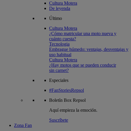
Cultura Motera
De leyenda
Último
Cultura Motera
¿Cómo matricular una moto nueva y
cuánto cuesta?
Tecnologia
Embrague húmedo: ventajas, desventajas y
uso habitual
Cultura Motera
¿Hay motos que se pueden conducir
sin carnet?
Especiales
#FanStoriesRepsol
Boletín
Box Repsol
Aquí empieza la emoción.
Suscríbete
Zona Fan