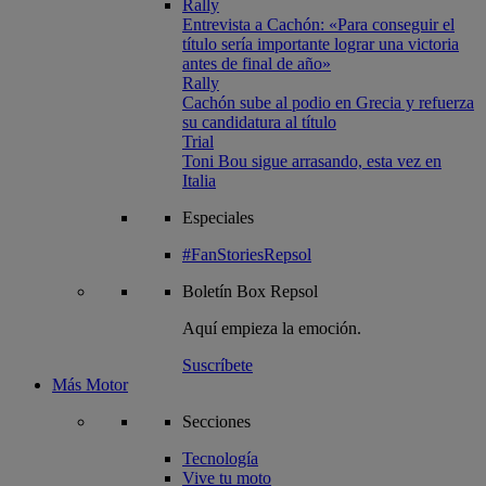
Rally
Entrevista a Cachón: «Para conseguir el
título sería importante lograr una victoria
antes de final de año»
Rally
Cachón sube al podio en Grecia y refuerza
su candidatura al título
Trial
Toni Bou sigue arrasando, esta vez en
Italia
Especiales
#FanStoriesRepsol
Boletín
Box Repsol
Aquí empieza la emoción.
Suscríbete
Más Motor
Secciones
Tecnología
Vive tu moto