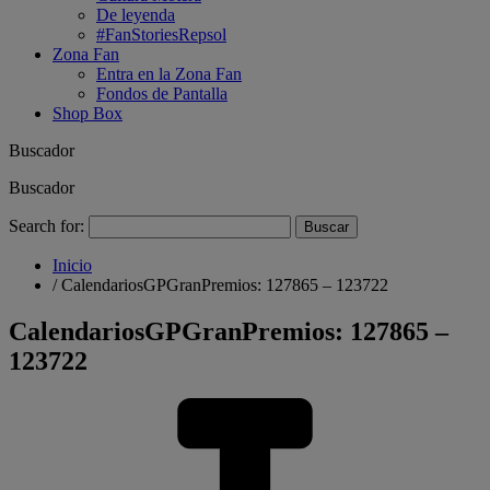
De leyenda
#FanStoriesRepsol
Zona Fan
Entra en la Zona Fan
Fondos de Pantalla
Shop Box
Buscador
Buscador
Search for:
Inicio
/
CalendariosGPGranPremios: 127865 – 123722
CalendariosGPGranPremios: 127865 –
123722