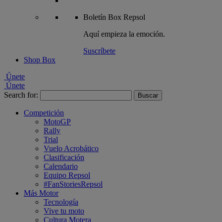
Boletín
Box Repsol
Aquí empieza la emoción.
Suscríbete
Shop Box
Únete
Únete
Search for:
Competición
MotoGP
Rally
Trial
Vuelo Acrobático
Clasificación
Calendario
Equipo Repsol
#FanStoriesRepsol
Más Motor
Tecnología
Vive tu moto
Cultura Motera