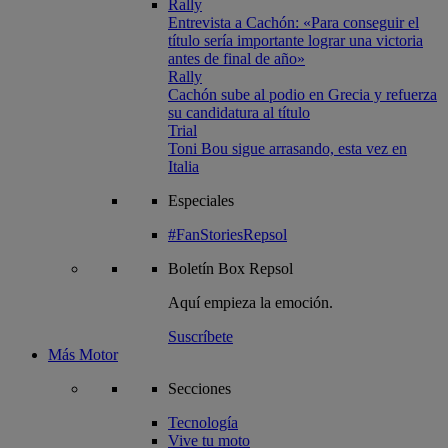
Rally
Entrevista a Cachón: «Para conseguir el
título sería importante lograr una victoria
antes de final de año»
Rally
Cachón sube al podio en Grecia y refuerza
su candidatura al título
Trial
Toni Bou sigue arrasando, esta vez en
Italia
Especiales
#FanStoriesRepsol
Boletín
Box Repsol
Aquí empieza la emoción.
Suscríbete
Más Motor
Secciones
Tecnología
Vive tu moto