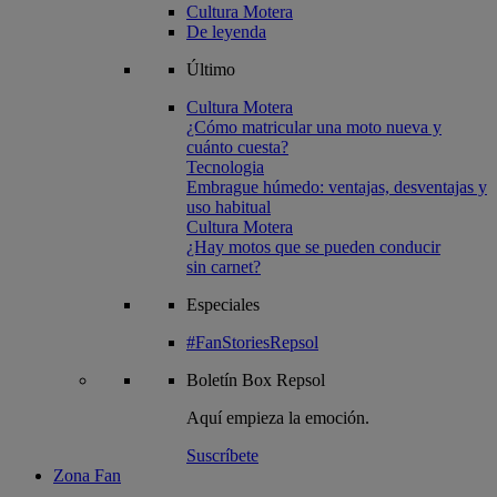
Cultura Motera
De leyenda
Último
Cultura Motera
¿Cómo matricular una moto nueva y
cuánto cuesta?
Tecnologia
Embrague húmedo: ventajas, desventajas y
uso habitual
Cultura Motera
¿Hay motos que se pueden conducir
sin carnet?
Especiales
#FanStoriesRepsol
Boletín
Box Repsol
Aquí empieza la emoción.
Suscríbete
Zona Fan