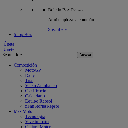
Boletín
Box Repsol
Aquí empieza la emoción.
Suscríbete
Shop Box
Únete
Únete
Search for:
Competición
MotoGP
Rally
Trial
Vuelo Acrobático
Clasificación
Calendario
Equipo Repsol
#FanStoriesRepsol
Más Motor
Tecnología
Vive tu moto
Cultura Motera