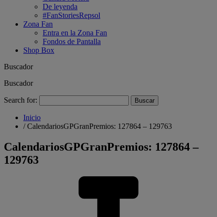
De leyenda
#FanStoriesRepsol
Zona Fan
Entra en la Zona Fan
Fondos de Pantalla
Shop Box
Buscador
Buscador
Search for:
Inicio
/
CalendariosGPGranPremios: 127864 – 129763
CalendariosGPGranPremios: 127864 –
129763