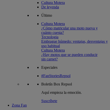
Cultura Motera
De leyenda
Último
Cultura Motera
¿Cómo matricular una moto nueva y
cuánto cuesta?
Tecnologia
Embrague húmedo: ventajas, desventajas y
uso habitual
Cultura Motera
¿Hay motos que se pueden conducir
sin carnet?
Especiales
#FanStoriesRepsol
Boletín
Box Repsol
Aquí empieza la emoción.
Suscríbete
Zona Fan