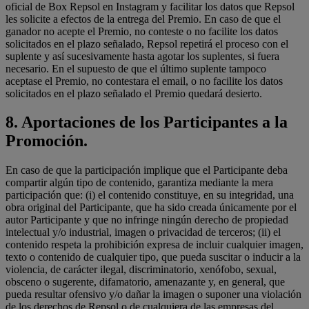
oficial de Box Repsol en Instagram y facilitar los datos que Repsol
les solicite a efectos de la entrega del Premio. En caso de que el
ganador no acepte el Premio, no conteste o no facilite los datos
solicitados en el plazo señalado, Repsol repetirá el proceso con el
suplente y así sucesivamente hasta agotar los suplentes, si fuera
necesario. En el supuesto de que el último suplente tampoco
aceptase el Premio, no contestara el email, o no facilite los datos
solicitados en el plazo señalado el Premio quedará desierto.
8.
Aportaciones de los Participantes a la
Promoción.
En caso de que la participación implique que el Participante deba
compartir algún tipo de contenido, garantiza mediante la mera
participación que: (i) el contenido constituye, en su integridad, una
obra original del Participante, que ha sido creada únicamente por el
autor Participante y que no infringe ningún derecho de propiedad
intelectual y/o industrial, imagen o privacidad de terceros; (ii) el
contenido respeta la prohibición expresa de incluir cualquier imagen,
texto o contenido de cualquier tipo, que pueda suscitar o inducir a la
violencia, de carácter ilegal, discriminatorio, xenófobo, sexual,
obsceno o sugerente, difamatorio, amenazante y, en general, que
pueda resultar ofensivo y/o dañar la imagen o suponer una violación
de los derechos de Repsol o de cualquiera de las empresas del