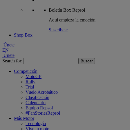
Boletín
Box Repsol
Aquí empieza la emoción.
Suscríbete
Shop Box
Únete
EN
Únete
Search for:
Competición
MotoGP
Rally
Trial
Vuelo Acrobático
Clasificación
Calendario
Equipo Repsol
#FanStoriesRepsol
Más Motor
Tecnología
Vive tu moto