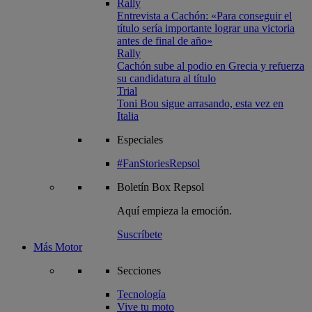
Rally
Entrevista a Cachón: «Para conseguir el
título sería importante lograr una victoria
antes de final de año»
Rally
Cachón sube al podio en Grecia y refuerza
su candidatura al título
Trial
Toni Bou sigue arrasando, esta vez en
Italia
Especiales
#FanStoriesRepsol
Boletín
Box Repsol
Aquí empieza la emoción.
Suscríbete
Más Motor
Secciones
Tecnología
Vive tu moto