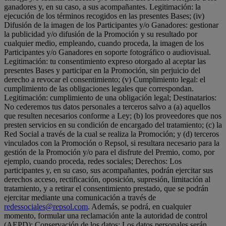
ganadores y, en su caso, a sus acompañantes. Legitimación: la
ejecución de los términos recogidos en las presentes Bases; (iv)
Difusión de la imagen de los Participantes y/o Ganadores: gestionar
la publicidad y/o difusión de la Promoción y su resultado por
cualquier medio, empleando, cuando proceda, la imagen de los
Participantes y/o Ganadores en soporte fotográfico o audiovisual.
Legitimación: tu consentimiento expreso otorgado al aceptar las
presentes Bases y participar en la Promoción, sin perjuicio del
derecho a revocar el consentimiento; (v) Cumplimiento legal: el
cumplimiento de las obligaciones legales que correspondan.
Legitimación: cumplimiento de una obligación legal; Destinatarios:
No cederemos tus datos personales a terceros salvo a (a) aquellos
que resulten necesarios conforme a Ley; (b) los proveedores que nos
presten servicios en su condición de encargado del tratamiento; (c) la
Red Social a través de la cual se realiza la Promoción; y (d) terceros
vinculados con la Promoción o Repsol, si resultara necesario para la
gestión de la Promoción y/o para el disfrute del Premio, como, por
ejemplo, cuando proceda, redes sociales; Derechos: Los
participantes y, en su caso, sus acompañantes, podrán ejercitar sus
derechos acceso, rectificación, oposición, supresión, limitación al
tratamiento, y a retirar el consentimiento prestado, que se podrán
ejercitar mediante una comunicación a través de
redessociales@repsol.com
. Además, se podrá, en cualquier
momento, formular una reclamación ante la autoridad de control
(AEPD); Conservación de los datos: Los datos personales serán