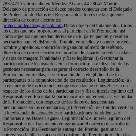
78374725 y domicilio en Méndez Álvaro, 44 28045 Madrid;
Delegado de protección de datos: puedes contactar con el Delegado
de Protección de Datos del Responsable a través de la siguiente
dirección de correo electrónico:
protecciondedatos@repsol.com
;Datos objeto del tratamiento: Todos
los datos que nos proporciones al participar en la Promoción, así
como aquellos que puedan derivarse de tu participación y resulten
necesarios para el disfrute del Premio, entre ellos y cuando proceda:
nombre y apellidos, condición de ganador, número de teléfono,
dirección de correo electrónico, nombre de usuario en redes sociales
y datos de imagen; Finalidades y Base legítima: (i) Gestionar la
participación de los usuarios en la Promoción: la realización de las
gestiones necesarias para asegurar el correcto desarrollo de la
Promoción, entre ellas, la verificación de la elegibilidad de los
participantes o la comunicación de los resultados. Legitimación: (a)
la ejecución de los términos recogidos en las presentes Bases, con
respecto de los datos de los participantes; y (b) el interés legítimo del
Responsable en fomentar la participación e incrementar la visibilidad
de la Promoción, con respecto de los datos de las personas
mencionadas en los comentarios; (ii) Prevención del fraude: verificar
la inexistencia de actuaciones o participaciones fraudulentas o
contrarias a las Bases Legales. Legitimación: el interés legítimo del
Responsable del Tratamiento en garantizar el correcto desarrollo de
la Promoción; (iii) Gestionar la entrega del Premio: gestionar la
entrega y/o facilitar el acceso y/o disfrute del Premio otorgado a los