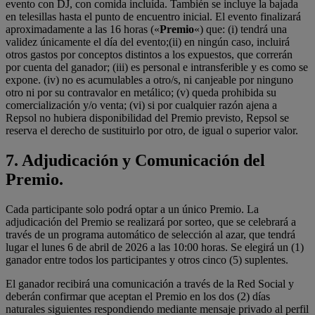
evento con DJ, con comida incluída. También se incluye la bajada
en telesillas hasta el punto de encuentro inicial. El evento finalizará
aproximadamente a las 16 horas («
Premio
«) que: (i) tendrá una
validez únicamente el día del evento;(ii) en ningún caso, incluirá
otros gastos por conceptos distintos a los expuestos, que correrán
por cuenta del ganador; (iii) es personal e intransferible y es como se
expone. (iv) no es acumulables a otro/s, ni canjeable por ninguno
otro ni por su contravalor en metálico; (v) queda prohibida su
comercialización y/o venta; (vi) si por cualquier razón ajena a
Repsol no hubiera disponibilidad del Premio previsto, Repsol se
reserva el derecho de sustituirlo por otro, de igual o superior valor.
7.
Adjudicación y Comunicación del
Premio.
Cada participante solo podrá optar a un único Premio. La
adjudicación del Premio se realizará por sorteo, que se celebrará a
través de un programa automático de selección al azar, que tendrá
lugar el lunes 6 de abril de 2026 a las 10:00 horas. Se elegirá un (1)
ganador entre todos los participantes y otros cinco (5) suplentes.
El ganador recibirá una comunicación a través de la Red Social y
deberán confirmar que aceptan el Premio en los dos (2) días
naturales siguientes respondiendo mediante mensaje privado al perfil