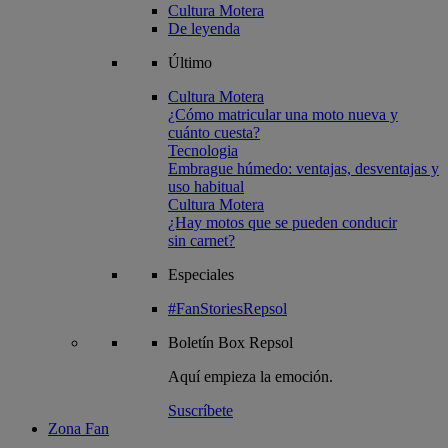
Cultura Motera
De leyenda
Último
Cultura Motera
¿Cómo matricular una moto nueva y
cuánto cuesta?
Tecnologia
Embrague húmedo: ventajas, desventajas y
uso habitual
Cultura Motera
¿Hay motos que se pueden conducir
sin carnet?
Especiales
#FanStoriesRepsol
Boletín
Box Repsol
Aquí empieza la emoción.
Suscríbete
Zona Fan