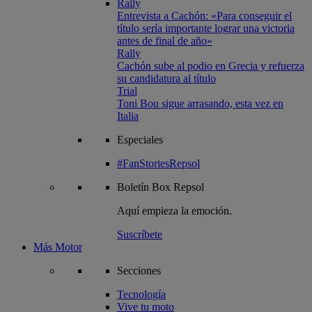
Rally
Entrevista a Cachón: «Para conseguir el
título sería importante lograr una victoria
antes de final de año»
Rally
Cachón sube al podio en Grecia y refuerza
su candidatura al título
Trial
Toni Bou sigue arrasando, esta vez en
Italia
Especiales
#FanStoriesRepsol
Boletín
Box Repsol
Aquí empieza la emoción.
Suscríbete
Más Motor
Secciones
Tecnología
Vive tu moto