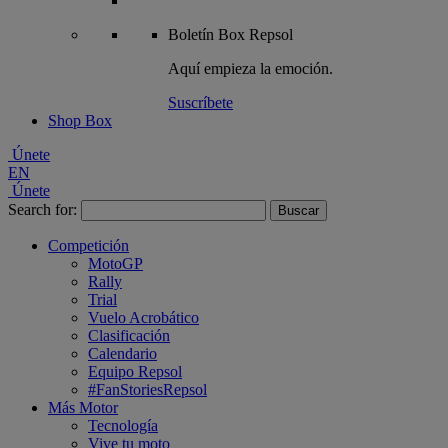
Boletín
Box Repsol
Aquí empieza la emoción.
Suscríbete
Shop Box
Únete
EN
Únete
Search for:
Competición
MotoGP
Rally
Trial
Vuelo Acrobático
Clasificación
Calendario
Equipo Repsol
#FanStoriesRepsol
Más Motor
Tecnología
Vive tu moto