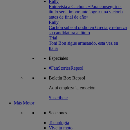
Rally
Entrevista a Cachón: «Para conseguir el
título sería importante lograr una victoria
antes de final de año»
Rally
Cachón sube al podio en Grecia y refuerza
su candidatura al título
Trial
Toni Bou sigue arrasando, esta vez en
Italia
Especiales
#FanStoriesRepsol
Boletín
Box Repsol
Aquí empieza la emoción.
Suscríbete
Más Motor
Secciones
Tecnología
Vive tu moto