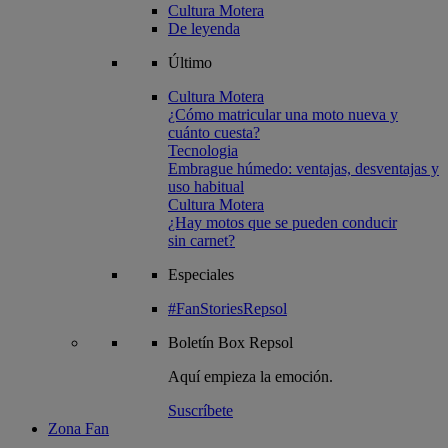
Cultura Motera
De leyenda
Último
Cultura Motera
¿Cómo matricular una moto nueva y
cuánto cuesta?
Tecnologia
Embrague húmedo: ventajas, desventajas y
uso habitual
Cultura Motera
¿Hay motos que se pueden conducir
sin carnet?
Especiales
#FanStoriesRepsol
Boletín
Box Repsol
Aquí empieza la emoción.
Suscríbete
Zona Fan