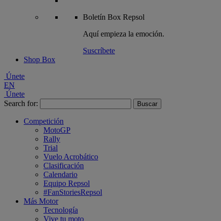
Boletín
Box Repsol
Aquí empieza la emoción.
Suscríbete
Shop Box
Únete
EN
Únete
Search for:
Competición
MotoGP
Rally
Trial
Vuelo Acrobático
Clasificación
Calendario
Equipo Repsol
#FanStoriesRepsol
Más Motor
Tecnología
Vive tu moto