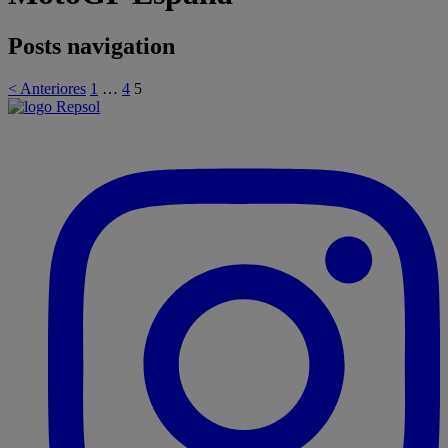
Posts navigation
< Anteriores
1
…
4
5