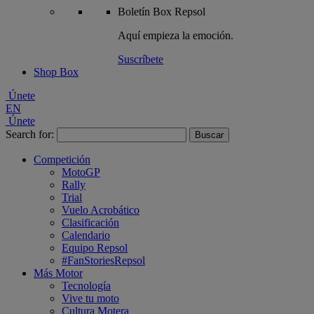
Boletín
Box Repsol
Aquí empieza la emoción.
Suscríbete
Shop Box
Únete
EN
Únete
Search for:
Competición
MotoGP
Rally
Trial
Vuelo Acrobático
Clasificación
Calendario
Equipo Repsol
#FanStoriesRepsol
Más Motor
Tecnología
Vive tu moto
Cultura Motera