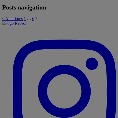
Posts navigation
< Anteriores
1
…
6
7