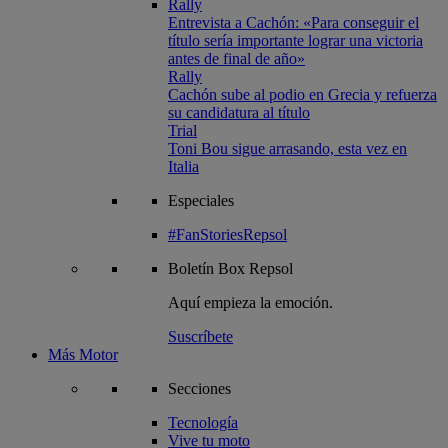
Rally
Entrevista a Cachón: «Para conseguir el
título sería importante lograr una victoria
antes de final de año»
Rally
Cachón sube al podio en Grecia y refuerza
su candidatura al título
Trial
Toni Bou sigue arrasando, esta vez en
Italia
Especiales
#FanStoriesRepsol
Boletín
Box Repsol
Aquí empieza la emoción.
Suscríbete
Más Motor
Secciones
Tecnología
Vive tu moto