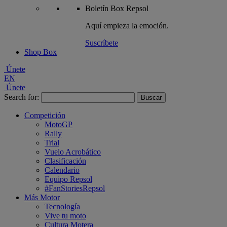
Boletín
Box Repsol
Aquí empieza la emoción.
Suscríbete
Shop Box
Únete
EN
Únete
Search for:
Competición
MotoGP
Rally
Trial
Vuelo Acrobático
Clasificación
Calendario
Equipo Repsol
#FanStoriesRepsol
Más Motor
Tecnología
Vive tu moto
Cultura Motera