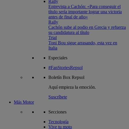
Rally
Entrevista a Cachón: «Para conseguir el
título sería importante lograr una victoria
antes de final de año»
Rally
Cachón sube al podio en Grecia y refuerza
su candidatura al título
Trial
Toni Bou sigue arrasando, esta vez en
Italia
Especiales
#FanStoriesRepsol
Boletín
Box Repsol
Aquí empieza la emoción.
Suscríbete
Más Motor
Secciones
Tecnología
Vive tu moto